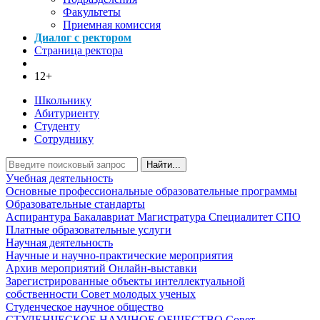
Факультеты
Приемная комиссия
Диалог с ректором
Страница ректора
12+
Школьнику
Абитуриенту
Студенту
Сотруднику
Найти...
Учебная деятельность
Основные профессиональные образовательные программы
Образовательные стандарты
Аспирантура
Бакалавриат
Магистратура
Специалитет
СПО
Платные образовательные услуги
Научная деятельность
Научные и научно-практические мероприятия
Архив мероприятий
Онлайн-выставки
Зарегистрированные объекты интеллектуальной
собственности
Совет молодых ученых
Студенческое научное общество
СТУДЕНЧЕСКОЕ НАУЧНОЕ ОБЩЕСТВО
Совет