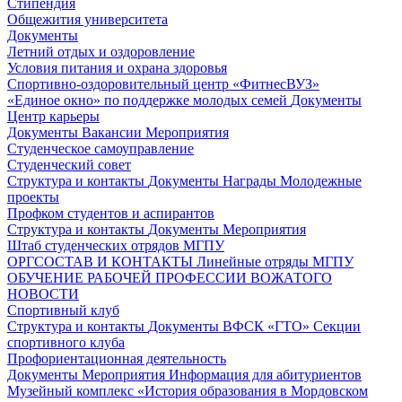
Стипендия
Общежития университета
Документы
Летний отдых и оздоровление
Условия питания и охрана здоровья
Спортивно-оздоровительный центр «ФитнесВУЗ»
«Единое окно» по поддержке молодых семей
Документы
Центр карьеры
Документы
Вакансии
Мероприятия
Студенческое самоуправление
Студенческий совет
Структура и контакты
Документы
Награды
Молодежные
проекты
Профком студентов и аспирантов
Структура и контакты
Документы
Мероприятия
Штаб студенческих отрядов МГПУ
ОРГСОСТАВ И КОНТАКТЫ
Линейные отряды МГПУ
ОБУЧЕНИЕ РАБОЧЕЙ ПРОФЕССИИ ВОЖАТОГО
НОВОСТИ
Спортивный клуб
Структура и контакты
Документы
ВФСК «ГТО»
Секции
спортивного клуба
Профориентационная деятельность
Документы
Мероприятия
Информация для абитуриентов
Музейный комплекс «История образования в Мордовском