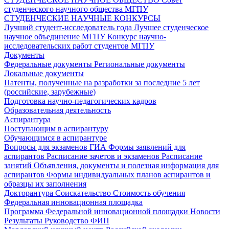
студенческого научного общества МГПУ
СТУДЕНЧЕСКИЕ НАУЧНЫЕ КОНКУРСЫ
Лучший студент-исследователь года
Лучшее студенческое
научное объединение МГПУ
Конкурс научно-
исследовательских работ студентов МГПУ
Документы
Федеральные документы
Региональные документы
Локальные документы
Патенты, полученные на разработки за последние 5 лет
(российские, зарубежные)
Подготовка научно-педагогических кадров
Образовательная деятельность
Аспирантура
Поступающим в аспирантуру
Обучающимся в аспирантуре
Вопросы для экзаменов
ГИА
Формы заявлений для
аспирантов
Расписание зачетов и экзаменов
Расписание
занятий
Объявления, документы и полезная информация для
аспирантов
Формы индивидуальных планов аспирантов и
образцы их заполнения
Докторантура
Соискательство
Стоимость обучения
Федеральная инновационная площадка
Программа Федеральной инновационной площадки
Новости
Результаты
Руководство ФИП