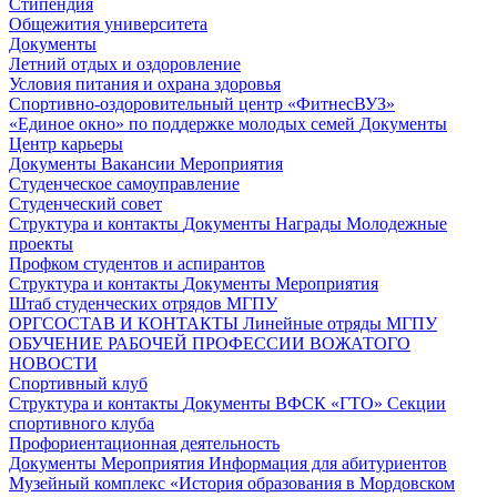
Стипендия
Общежития университета
Документы
Летний отдых и оздоровление
Условия питания и охрана здоровья
Спортивно-оздоровительный центр «ФитнесВУЗ»
«Единое окно» по поддержке молодых семей
Документы
Центр карьеры
Документы
Вакансии
Мероприятия
Студенческое самоуправление
Студенческий совет
Структура и контакты
Документы
Награды
Молодежные
проекты
Профком студентов и аспирантов
Структура и контакты
Документы
Мероприятия
Штаб студенческих отрядов МГПУ
ОРГСОСТАВ И КОНТАКТЫ
Линейные отряды МГПУ
ОБУЧЕНИЕ РАБОЧЕЙ ПРОФЕССИИ ВОЖАТОГО
НОВОСТИ
Спортивный клуб
Структура и контакты
Документы
ВФСК «ГТО»
Секции
спортивного клуба
Профориентационная деятельность
Документы
Мероприятия
Информация для абитуриентов
Музейный комплекс «История образования в Мордовском