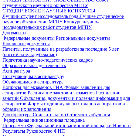
студенческого научного общества МГПУ
СТУДЕНЧЕСКИЕ НАУЧНЫЕ КОНКУРСЫ
Лучший студент-исследователь года
Лучшее студенческое
научное объединение МГПУ
Конкурс научно-
исследовательских работ студентов МГПУ
Документы
Федеральные документы
Региональные документы
Локальные документы
Патенты, полученные на разработки за последние 5 лет
(российские, зарубежные)
Подготовка научно-педагогических кадров
Образовательная деятельность
Аспирантура
Поступающим в аспирантуру
Обучающимся в аспирантуре
Вопросы для экзаменов
ГИА
Формы заявлений для
аспирантов
Расписание зачетов и экзаменов
Расписание
занятий
Объявления, документы и полезная информация для
аспирантов
Формы индивидуальных планов аспирантов и
образцы их заполнения
Докторантура
Соискательство
Стоимость обучения
Федеральная инновационная площадка
Программа Федеральной инновационной площадки
Новости
Результаты
Руководство ФИП