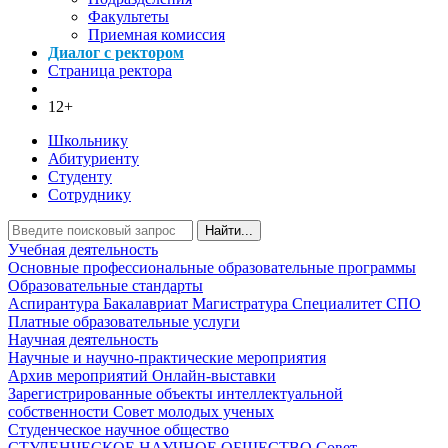
Факультеты
Приемная комиссия
Диалог с ректором
Страница ректора
12+
Школьнику
Абитуриенту
Студенту
Сотруднику
Найти...
Учебная деятельность
Основные профессиональные образовательные программы
Образовательные стандарты
Аспирантура
Бакалавриат
Магистратура
Специалитет
СПО
Платные образовательные услуги
Научная деятельность
Научные и научно-практические мероприятия
Архив мероприятий
Онлайн-выставки
Зарегистрированные объекты интеллектуальной
собственности
Совет молодых ученых
Студенческое научное общество
СТУДЕНЧЕСКОЕ НАУЧНОЕ ОБЩЕСТВО
Совет