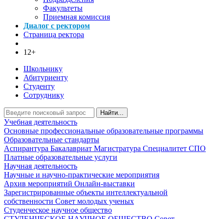
Факультеты
Приемная комиссия
Диалог с ректором
Страница ректора
12+
Школьнику
Абитуриенту
Студенту
Сотруднику
Найти...
Учебная деятельность
Основные профессиональные образовательные программы
Образовательные стандарты
Аспирантура
Бакалавриат
Магистратура
Специалитет
СПО
Платные образовательные услуги
Научная деятельность
Научные и научно-практические мероприятия
Архив мероприятий
Онлайн-выставки
Зарегистрированные объекты интеллектуальной
собственности
Совет молодых ученых
Студенческое научное общество
СТУДЕНЧЕСКОЕ НАУЧНОЕ ОБЩЕСТВО
Совет