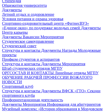
Стипендия
Общежития университета
Документы
Летний отдых и оздоровление
Условия питания и охрана здоровья
Спортивно-оздоровительный центр «ФитнесВУЗ»
«Единое окно» по поддержке молодых семей
Документы
Центр карьеры
Документы
Вакансии
Мероприятия
Студенческое самоуправление
Студенческий совет
Структура и контакты
Документы
Награды
Молодежные
проекты
Профком студентов и аспирантов
Структура и контакты
Документы
Мероприятия
Штаб студенческих отрядов МГПУ
ОРГСОСТАВ И КОНТАКТЫ
Линейные отряды МГПУ
ОБУЧЕНИЕ РАБОЧЕЙ ПРОФЕССИИ ВОЖАТОГО
НОВОСТИ
Спортивный клуб
Структура и контакты
Документы
ВФСК «ГТО»
Секции
спортивного клуба
Профориентационная деятельность
Документы
Мероприятия
Информация для абитуриентов
Музейный комплекс «История образования в Мордовском