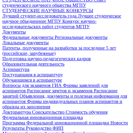
студенческого научного общества МГПУ
СТУДЕНЧЕСКИЕ НАУЧНЫЕ КОНКУРСЫ
Лучший студент-исследователь года
Лучшее студенческое
научное объединение МГПУ
Конкурс научно-
исследовательских работ студентов МГПУ
Документы
Федеральные документы
Региональные документы
Локальные документы
Патенты, полученные на разработки за последние 5 лет
(российские, зарубежные)
Подготовка научно-педагогических кадров
Образовательная деятельность
Аспирантура
Поступающим в аспирантуру
Обучающимся в аспирантуре
Вопросы для экзаменов
ГИА
Формы заявлений для
аспирантов
Расписание зачетов и экзаменов
Расписание
занятий
Объявления, документы и полезная информация для
аспирантов
Формы индивидуальных планов аспирантов и
образцы их заполнения
Докторантура
Соискательство
Стоимость обучения
Федеральная инновационная площадка
Программа Федеральной инновационной площадки
Новости
Результаты
Руководство ФИП