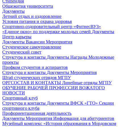
Стипендия
Общежития университета
Документы
Летний отдых и оздоровление
Условия питания и охрана здоровья
Спортивно-оздоровительный центр «ФитнесВУЗ»
«Единое окно» по поддержке молодых семей
Документы
Центр карьеры
Документы
Вакансии
Мероприятия
Студенческое самоуправление
Студенческий совет
Структура и контакты
Документы
Награды
Молодежные
проекты
Профком студентов и аспирантов
Структура и контакты
Документы
Мероприятия
Штаб студенческих отрядов МГПУ
ОРГСОСТАВ И КОНТАКТЫ
Линейные отряды МГПУ
ОБУЧЕНИЕ РАБОЧЕЙ ПРОФЕССИИ ВОЖАТОГО
НОВОСТИ
Спортивный клуб
Структура и контакты
Документы
ВФСК «ГТО»
Секции
спортивного клуба
Профориентационная деятельность
Документы
Мероприятия
Информация для абитуриентов
Музейный комплекс «История образования в Мордовском