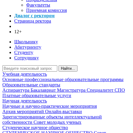
Факультеты
Приемная комиссия
Диалог с ректором
Страница ректора
12+
Школьнику
Абитуриенту
Студенту
Сотруднику
Найти...
Учебная деятельность
Основные профессиональные образовательные программы
Образовательные стандарты
Аспирантура
Бакалавриат
Магистратура
Специалитет
СПО
Платные образовательные услуги
Научная деятельность
Научные и научно-практические мероприятия
Архив мероприятий
Онлайн-выставки
Зарегистрированные объекты интеллектуальной
собственности
Совет молодых ученых
Студенческое научное общество
СТУДЕНЧЕСКОЕ НАУЧНОЕ ОБЩЕСТВО
Совет