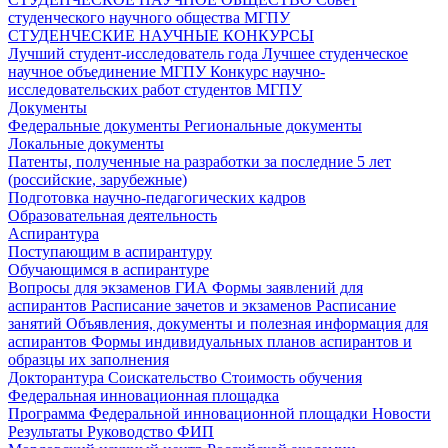
студенческого научного общества МГПУ
СТУДЕНЧЕСКИЕ НАУЧНЫЕ КОНКУРСЫ
Лучший студент-исследователь года
Лучшее студенческое
научное объединение МГПУ
Конкурс научно-
исследовательских работ студентов МГПУ
Документы
Федеральные документы
Региональные документы
Локальные документы
Патенты, полученные на разработки за последние 5 лет
(российские, зарубежные)
Подготовка научно-педагогических кадров
Образовательная деятельность
Аспирантура
Поступающим в аспирантуру
Обучающимся в аспирантуре
Вопросы для экзаменов
ГИА
Формы заявлений для
аспирантов
Расписание зачетов и экзаменов
Расписание
занятий
Объявления, документы и полезная информация для
аспирантов
Формы индивидуальных планов аспирантов и
образцы их заполнения
Докторантура
Соискательство
Стоимость обучения
Федеральная инновационная площадка
Программа Федеральной инновационной площадки
Новости
Результаты
Руководство ФИП