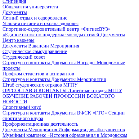
Стипендия
Общежития университета
Документы
Летний отдых и оздоровление
Условия питания и охрана здоровья
Спортивно-оздоровительный центр «ФитнесВУЗ»
«Единое окно» по поддержке молодых семей
Документы
Центр карьеры
Документы
Вакансии
Мероприятия
Студенческое самоуправление
Студенческий совет
Структура и контакты
Документы
Награды
Молодежные
проекты
Профком студентов и аспирантов
Структура и контакты
Документы
Мероприятия
Штаб студенческих отрядов МГПУ
ОРГСОСТАВ И КОНТАКТЫ
Линейные отряды МГПУ
ОБУЧЕНИЕ РАБОЧЕЙ ПРОФЕССИИ ВОЖАТОГО
НОВОСТИ
Спортивный клуб
Структура и контакты
Документы
ВФСК «ГТО»
Секции
спортивного клуба
Профориентационная деятельность
Документы
Мероприятия
Информация для абитуриентов
Музейный комплекс «История образования в Мордовском