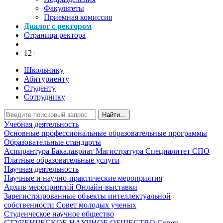
Факультеты
Приемная комиссия
Диалог с ректором
Страница ректора
12+
Школьнику
Абитуриенту
Студенту
Сотруднику
Найти...
Учебная деятельность
Основные профессиональные образовательные программы
Образовательные стандарты
Аспирантура
Бакалавриат
Магистратура
Специалитет
СПО
Платные образовательные услуги
Научная деятельность
Научные и научно-практические мероприятия
Архив мероприятий
Онлайн-выставки
Зарегистрированные объекты интеллектуальной
собственности
Совет молодых ученых
Студенческое научное общество
СТУДЕНЧЕСКОЕ НАУЧНОЕ ОБЩЕСТВО
Совет