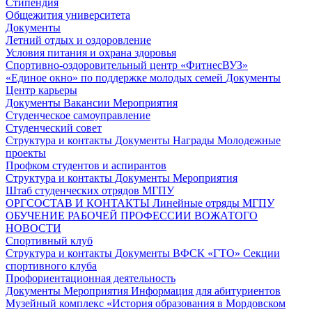
Стипендия
Общежития университета
Документы
Летний отдых и оздоровление
Условия питания и охрана здоровья
Спортивно-оздоровительный центр «ФитнесВУЗ»
«Единое окно» по поддержке молодых семей
Документы
Центр карьеры
Документы
Вакансии
Мероприятия
Студенческое самоуправление
Студенческий совет
Структура и контакты
Документы
Награды
Молодежные
проекты
Профком студентов и аспирантов
Структура и контакты
Документы
Мероприятия
Штаб студенческих отрядов МГПУ
ОРГСОСТАВ И КОНТАКТЫ
Линейные отряды МГПУ
ОБУЧЕНИЕ РАБОЧЕЙ ПРОФЕССИИ ВОЖАТОГО
НОВОСТИ
Спортивный клуб
Структура и контакты
Документы
ВФСК «ГТО»
Секции
спортивного клуба
Профориентационная деятельность
Документы
Мероприятия
Информация для абитуриентов
Музейный комплекс «История образования в Мордовском