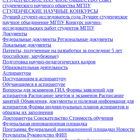
студенческого научного общества МГПУ
СТУДЕНЧЕСКИЕ НАУЧНЫЕ КОНКУРСЫ
Лучший студент-исследователь года
Лучшее студенческое
научное объединение МГПУ
Конкурс научно-
исследовательских работ студентов МГПУ
Документы
Федеральные документы
Региональные документы
Локальные документы
Патенты, полученные на разработки за последние 5 лет
(российские, зарубежные)
Подготовка научно-педагогических кадров
Образовательная деятельность
Аспирантура
Поступающим в аспирантуру
Обучающимся в аспирантуре
Вопросы для экзаменов
ГИА
Формы заявлений для
аспирантов
Расписание зачетов и экзаменов
Расписание
занятий
Объявления, документы и полезная информация для
аспирантов
Формы индивидуальных планов аспирантов и
образцы их заполнения
Докторантура
Соискательство
Стоимость обучения
Федеральная инновационная площадка
Программа Федеральной инновационной площадки
Новости
Результаты
Руководство ФИП