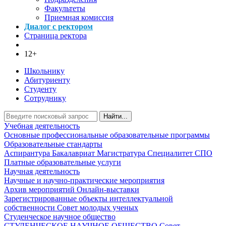
Факультеты
Приемная комиссия
Диалог с ректором
Страница ректора
12+
Школьнику
Абитуриенту
Студенту
Сотруднику
Найти...
Учебная деятельность
Основные профессиональные образовательные программы
Образовательные стандарты
Аспирантура
Бакалавриат
Магистратура
Специалитет
СПО
Платные образовательные услуги
Научная деятельность
Научные и научно-практические мероприятия
Архив мероприятий
Онлайн-выставки
Зарегистрированные объекты интеллектуальной
собственности
Совет молодых ученых
Студенческое научное общество
СТУДЕНЧЕСКОЕ НАУЧНОЕ ОБЩЕСТВО
Совет