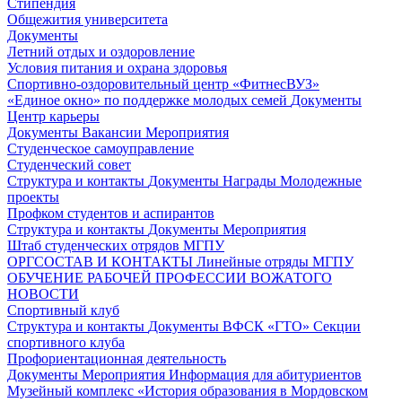
Стипендия
Общежития университета
Документы
Летний отдых и оздоровление
Условия питания и охрана здоровья
Спортивно-оздоровительный центр «ФитнесВУЗ»
«Единое окно» по поддержке молодых семей
Документы
Центр карьеры
Документы
Вакансии
Мероприятия
Студенческое самоуправление
Студенческий совет
Структура и контакты
Документы
Награды
Молодежные
проекты
Профком студентов и аспирантов
Структура и контакты
Документы
Мероприятия
Штаб студенческих отрядов МГПУ
ОРГСОСТАВ И КОНТАКТЫ
Линейные отряды МГПУ
ОБУЧЕНИЕ РАБОЧЕЙ ПРОФЕССИИ ВОЖАТОГО
НОВОСТИ
Спортивный клуб
Структура и контакты
Документы
ВФСК «ГТО»
Секции
спортивного клуба
Профориентационная деятельность
Документы
Мероприятия
Информация для абитуриентов
Музейный комплекс «История образования в Мордовском