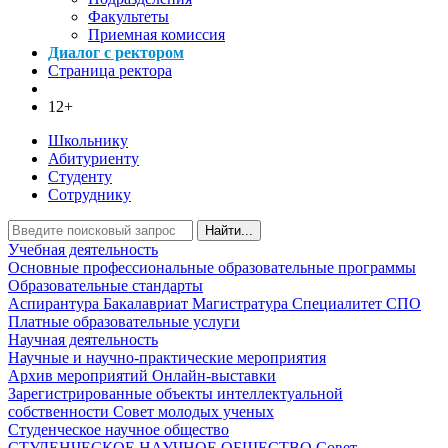
Факультеты
Приемная комиссия
Диалог с ректором
Страница ректора
12+
Школьнику
Абитуриенту
Студенту
Сотруднику
Найти...
Учебная деятельность
Основные профессиональные образовательные программы
Образовательные стандарты
Аспирантура
Бакалавриат
Магистратура
Специалитет
СПО
Платные образовательные услуги
Научная деятельность
Научные и научно-практические мероприятия
Архив мероприятий
Онлайн-выставки
Зарегистрированные объекты интеллектуальной
собственности
Совет молодых ученых
Студенческое научное общество
СТУДЕНЧЕСКОЕ НАУЧНОЕ ОБЩЕСТВО
Совет