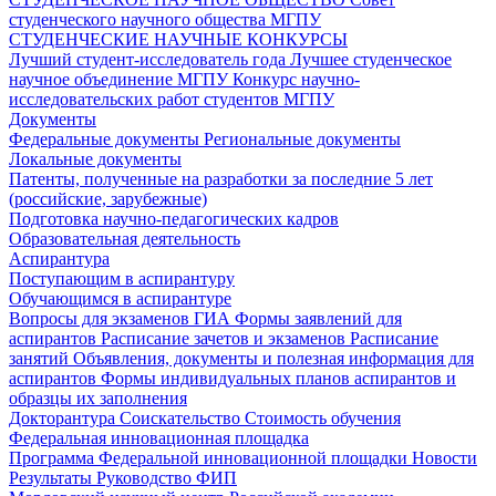
студенческого научного общества МГПУ
СТУДЕНЧЕСКИЕ НАУЧНЫЕ КОНКУРСЫ
Лучший студент-исследователь года
Лучшее студенческое
научное объединение МГПУ
Конкурс научно-
исследовательских работ студентов МГПУ
Документы
Федеральные документы
Региональные документы
Локальные документы
Патенты, полученные на разработки за последние 5 лет
(российские, зарубежные)
Подготовка научно-педагогических кадров
Образовательная деятельность
Аспирантура
Поступающим в аспирантуру
Обучающимся в аспирантуре
Вопросы для экзаменов
ГИА
Формы заявлений для
аспирантов
Расписание зачетов и экзаменов
Расписание
занятий
Объявления, документы и полезная информация для
аспирантов
Формы индивидуальных планов аспирантов и
образцы их заполнения
Докторантура
Соискательство
Стоимость обучения
Федеральная инновационная площадка
Программа Федеральной инновационной площадки
Новости
Результаты
Руководство ФИП