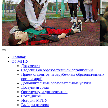
Главная
Об МГПУ
Документы
Сведения об образовательной организации
Прием студентов из зарубежных образовательных
организаций
Дополнительные образовательные услуги
Доступная среда
Оргструктура университета
Сотрудники
История МГПУ
Выборы ректора