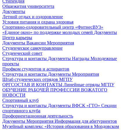
Стипендия
Общежития университета
Документы
Летний отдых и оздоровление
Условия питания и охрана здоровья
Спортивно-оздоровительный центр «ФитнесВУЗ»
«Единое окно» по поддержке молодых семей
Документы
Центр карьеры
Документы
Вакансии
Мероприятия
Студенческое самоуправление
Студенческий совет
Структура и контакты
Документы
Награды
Молодежные
проекты
Профком студентов и аспирантов
Структура и контакты
Документы
Мероприятия
Штаб студенческих отрядов МГПУ
ОРГСОСТАВ И КОНТАКТЫ
Линейные отряды МГПУ
ОБУЧЕНИЕ РАБОЧЕЙ ПРОФЕССИИ ВОЖАТОГО
НОВОСТИ
Спортивный клуб
Структура и контакты
Документы
ВФСК «ГТО»
Секции
спортивного клуба
Профориентационная деятельность
Документы
Мероприятия
Информация для абитуриентов
Музейный комплекс «История образования в Мордовском