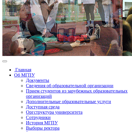
Главная
Об МГПУ
Документы
Сведения об образовательной организации
Прием студентов из зарубежных образовательных
организаций
Дополнительные образовательные услуги
Доступная среда
Оргструктура университета
Сотрудники
История МГПУ
Выборы ректора