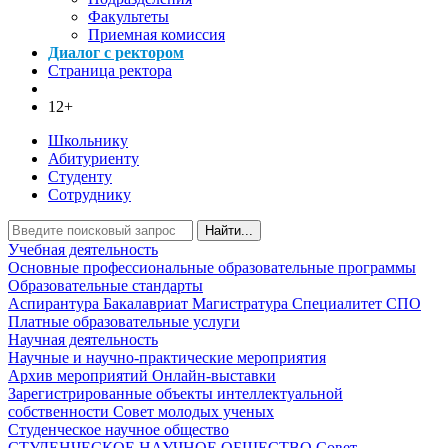
Факультеты
Приемная комиссия
Диалог с ректором
Страница ректора
12+
Школьнику
Абитуриенту
Студенту
Сотруднику
Найти...
Учебная деятельность
Основные профессиональные образовательные программы
Образовательные стандарты
Аспирантура
Бакалавриат
Магистратура
Специалитет
СПО
Платные образовательные услуги
Научная деятельность
Научные и научно-практические мероприятия
Архив мероприятий
Онлайн-выставки
Зарегистрированные объекты интеллектуальной
собственности
Совет молодых ученых
Студенческое научное общество
СТУДЕНЧЕСКОЕ НАУЧНОЕ ОБЩЕСТВО
Совет