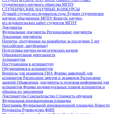
студенческого научного общества МГПУ
СТУДЕНЧЕСКИЕ НАУЧНЫЕ КОНКУРСЫ
Лучший студент-исследователь года
Лучшее студенческое
научное объединение МГПУ
Конкурс научно-
исследовательских работ студентов МГПУ
Документы
Федеральные документы
Региональные документы
Локальные документы
Патенты, полученные на разработки за последние 5 лет
(российские, зарубежные)
Подготовка научно-педагогических кадров
Образовательная деятельность
Аспирантура
Поступающим в аспирантуру
Обучающимся в аспирантуре
Вопросы для экзаменов
ГИА
Формы заявлений для
аспирантов
Расписание зачетов и экзаменов
Расписание
занятий
Объявления, документы и полезная информация для
аспирантов
Формы индивидуальных планов аспирантов и
образцы их заполнения
Докторантура
Соискательство
Стоимость обучения
Федеральная инновационная площадка
Программа Федеральной инновационной площадки
Новости
Результаты
Руководство ФИП