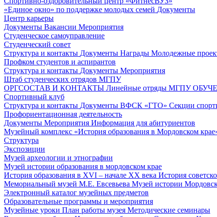
Спортивно-оздоровительный центр «ФитнесВУЗ»
«Единое окно» по поддержке молодых семей
Документы
Центр карьеры
Документы
Вакансии
Мероприятия
Студенческое самоуправление
Студенческий совет
Структура и контакты
Документы
Награды
Молодежные проек
Профком студентов и аспирантов
Структура и контакты
Документы
Мероприятия
Штаб студенческих отрядов МГПУ
ОРГСОСТАВ И КОНТАКТЫ
Линейные отряды МГПУ
ОБУЧ
Спортивный клуб
Структура и контакты
Документы
ВФСК «ГТО»
Секции спорт
Профориентационная деятельность
Документы
Мероприятия
Информация для абитуриентов
Музейный комплекс «История образования в Мордовском крае
Структура
Экспозиции
Музей археологии и этнографии
Музей истории образования в мордовском крае
История образования в XVI – начале XX века
История советск
Мемориальный музей М.Е. Евсевьева
Музей истории Мордовско
Электронный каталог музейных предметов
Образовательные программы и мероприятия
Музейные уроки
План работы музея
Методические семинары