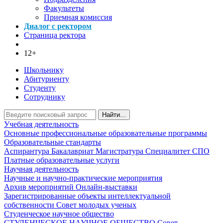
Факультеты
Приемная комиссия
Диалог с ректором
Страница ректора
12+
Школьнику
Абитуриенту
Студенту
Сотруднику
Найти...
Учебная деятельность
Основные профессиональные образовательные программы
Образовательные стандарты
Аспирантура
Бакалавриат
Магистратура
Специалитет
СПО
Платные образовательные услуги
Научная деятельность
Научные и научно-практические мероприятия
Архив мероприятий
Онлайн-выставки
Зарегистрированные объекты интеллектуальной
собственности
Совет молодых ученых
Студенческое научное общество
СТУДЕНЧЕСКОЕ НАУЧНОЕ ОБЩЕСТВО
Совет