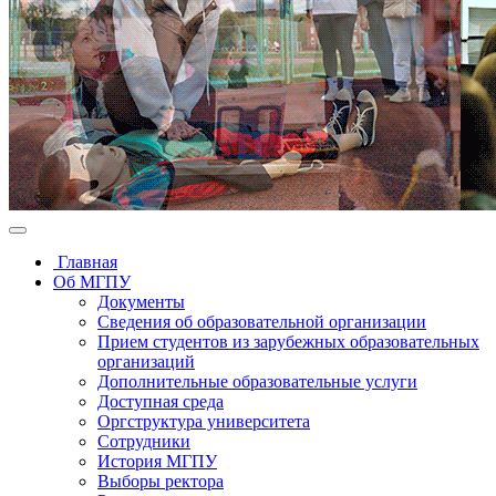
Главная
Об МГПУ
Документы
Сведения об образовательной организации
Прием студентов из зарубежных образовательных
организаций
Дополнительные образовательные услуги
Доступная среда
Оргструктура университета
Сотрудники
История МГПУ
Выборы ректора