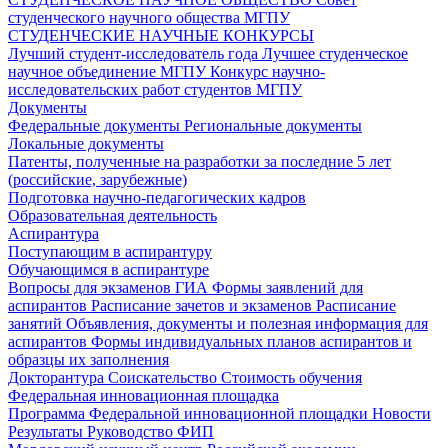
студенческого научного общества МГПУ
СТУДЕНЧЕСКИЕ НАУЧНЫЕ КОНКУРСЫ
Лучший студент-исследователь года
Лучшее студенческое
научное объединение МГПУ
Конкурс научно-
исследовательских работ студентов МГПУ
Документы
Федеральные документы
Региональные документы
Локальные документы
Патенты, полученные на разработки за последние 5 лет
(российские, зарубежные)
Подготовка научно-педагогических кадров
Образовательная деятельность
Аспирантура
Поступающим в аспирантуру
Обучающимся в аспирантуре
Вопросы для экзаменов
ГИА
Формы заявлений для
аспирантов
Расписание зачетов и экзаменов
Расписание
занятий
Объявления, документы и полезная информация для
аспирантов
Формы индивидуальных планов аспирантов и
образцы их заполнения
Докторантура
Соискательство
Стоимость обучения
Федеральная инновационная площадка
Программа Федеральной инновационной площадки
Новости
Результаты
Руководство ФИП