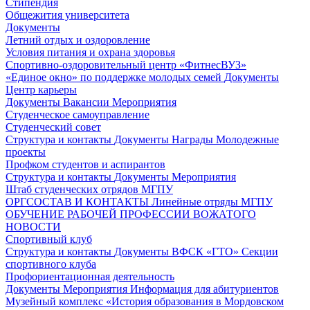
Стипендия
Общежития университета
Документы
Летний отдых и оздоровление
Условия питания и охрана здоровья
Спортивно-оздоровительный центр «ФитнесВУЗ»
«Единое окно» по поддержке молодых семей
Документы
Центр карьеры
Документы
Вакансии
Мероприятия
Студенческое самоуправление
Студенческий совет
Структура и контакты
Документы
Награды
Молодежные
проекты
Профком студентов и аспирантов
Структура и контакты
Документы
Мероприятия
Штаб студенческих отрядов МГПУ
ОРГСОСТАВ И КОНТАКТЫ
Линейные отряды МГПУ
ОБУЧЕНИЕ РАБОЧЕЙ ПРОФЕССИИ ВОЖАТОГО
НОВОСТИ
Спортивный клуб
Структура и контакты
Документы
ВФСК «ГТО»
Секции
спортивного клуба
Профориентационная деятельность
Документы
Мероприятия
Информация для абитуриентов
Музейный комплекс «История образования в Мордовском