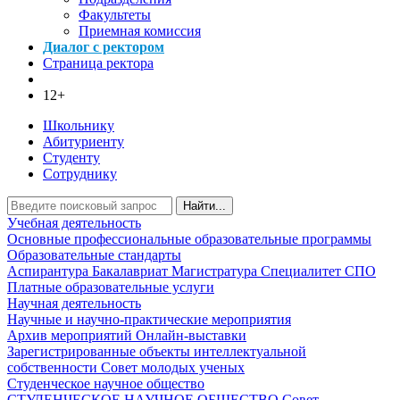
Факультеты
Приемная комиссия
Диалог с ректором
Страница ректора
12+
Школьнику
Абитуриенту
Студенту
Сотруднику
Найти...
Учебная деятельность
Основные профессиональные образовательные программы
Образовательные стандарты
Аспирантура
Бакалавриат
Магистратура
Специалитет
СПО
Платные образовательные услуги
Научная деятельность
Научные и научно-практические мероприятия
Архив мероприятий
Онлайн-выставки
Зарегистрированные объекты интеллектуальной
собственности
Совет молодых ученых
Студенческое научное общество
СТУДЕНЧЕСКОЕ НАУЧНОЕ ОБЩЕСТВО
Совет