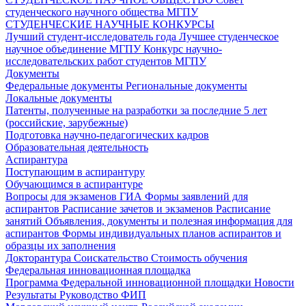
студенческого научного общества МГПУ
СТУДЕНЧЕСКИЕ НАУЧНЫЕ КОНКУРСЫ
Лучший студент-исследователь года
Лучшее студенческое
научное объединение МГПУ
Конкурс научно-
исследовательских работ студентов МГПУ
Документы
Федеральные документы
Региональные документы
Локальные документы
Патенты, полученные на разработки за последние 5 лет
(российские, зарубежные)
Подготовка научно-педагогических кадров
Образовательная деятельность
Аспирантура
Поступающим в аспирантуру
Обучающимся в аспирантуре
Вопросы для экзаменов
ГИА
Формы заявлений для
аспирантов
Расписание зачетов и экзаменов
Расписание
занятий
Объявления, документы и полезная информация для
аспирантов
Формы индивидуальных планов аспирантов и
образцы их заполнения
Докторантура
Соискательство
Стоимость обучения
Федеральная инновационная площадка
Программа Федеральной инновационной площадки
Новости
Результаты
Руководство ФИП