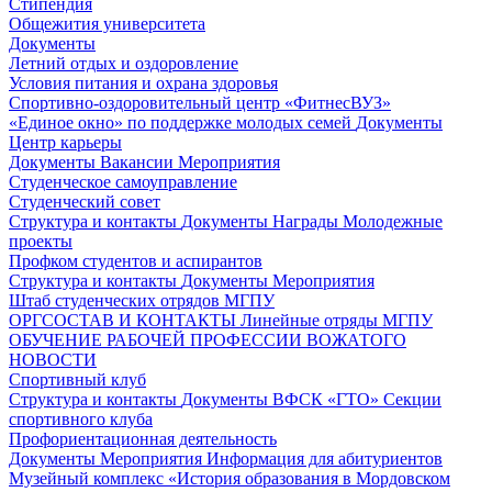
Стипендия
Общежития университета
Документы
Летний отдых и оздоровление
Условия питания и охрана здоровья
Спортивно-оздоровительный центр «ФитнесВУЗ»
«Единое окно» по поддержке молодых семей
Документы
Центр карьеры
Документы
Вакансии
Мероприятия
Студенческое самоуправление
Студенческий совет
Структура и контакты
Документы
Награды
Молодежные
проекты
Профком студентов и аспирантов
Структура и контакты
Документы
Мероприятия
Штаб студенческих отрядов МГПУ
ОРГСОСТАВ И КОНТАКТЫ
Линейные отряды МГПУ
ОБУЧЕНИЕ РАБОЧЕЙ ПРОФЕССИИ ВОЖАТОГО
НОВОСТИ
Спортивный клуб
Структура и контакты
Документы
ВФСК «ГТО»
Секции
спортивного клуба
Профориентационная деятельность
Документы
Мероприятия
Информация для абитуриентов
Музейный комплекс «История образования в Мордовском