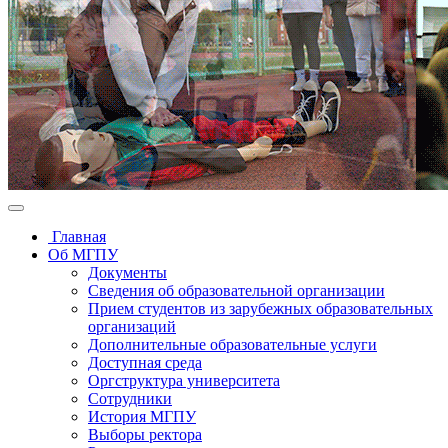
Главная
Об МГПУ
Документы
Сведения об образовательной организации
Прием студентов из зарубежных образовательных
организаций
Дополнительные образовательные услуги
Доступная среда
Оргструктура университета
Сотрудники
История МГПУ
Выборы ректора