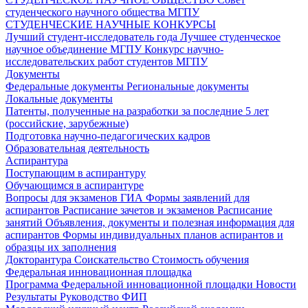
студенческого научного общества МГПУ
СТУДЕНЧЕСКИЕ НАУЧНЫЕ КОНКУРСЫ
Лучший студент-исследователь года
Лучшее студенческое
научное объединение МГПУ
Конкурс научно-
исследовательских работ студентов МГПУ
Документы
Федеральные документы
Региональные документы
Локальные документы
Патенты, полученные на разработки за последние 5 лет
(российские, зарубежные)
Подготовка научно-педагогических кадров
Образовательная деятельность
Аспирантура
Поступающим в аспирантуру
Обучающимся в аспирантуре
Вопросы для экзаменов
ГИА
Формы заявлений для
аспирантов
Расписание зачетов и экзаменов
Расписание
занятий
Объявления, документы и полезная информация для
аспирантов
Формы индивидуальных планов аспирантов и
образцы их заполнения
Докторантура
Соискательство
Стоимость обучения
Федеральная инновационная площадка
Программа Федеральной инновационной площадки
Новости
Результаты
Руководство ФИП