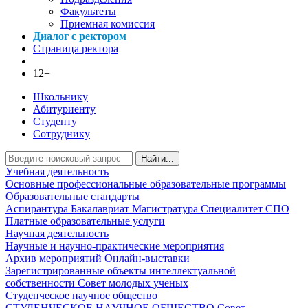
Факультеты
Приемная комиссия
Диалог с ректором
Страница ректора
12+
Школьнику
Абитуриенту
Студенту
Сотруднику
Найти...
Учебная деятельность
Основные профессиональные образовательные программы
Образовательные стандарты
Аспирантура
Бакалавриат
Магистратура
Специалитет
СПО
Платные образовательные услуги
Научная деятельность
Научные и научно-практические мероприятия
Архив мероприятий
Онлайн-выставки
Зарегистрированные объекты интеллектуальной
собственности
Совет молодых ученых
Студенческое научное общество
СТУДЕНЧЕСКОЕ НАУЧНОЕ ОБЩЕСТВО
Совет