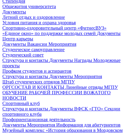
Стипендия
Общежития университета
Документы
Летний отдых и оздоровление
Условия питания и охрана здоровья
Спортивно-оздоровительный центр «ФитнесВУЗ»
«Единое окно» по поддержке молодых семей
Документы
Центр карьеры
Документы
Вакансии
Мероприятия
Студенческое самоуправление
Студенческий совет
Структура и контакты
Документы
Награды
Молодежные
проекты
Профком студентов и аспирантов
Структура и контакты
Документы
Мероприятия
Штаб студенческих отрядов МГПУ
ОРГСОСТАВ И КОНТАКТЫ
Линейные отряды МГПУ
ОБУЧЕНИЕ РАБОЧЕЙ ПРОФЕССИИ ВОЖАТОГО
НОВОСТИ
Спортивный клуб
Структура и контакты
Документы
ВФСК «ГТО»
Секции
спортивного клуба
Профориентационная деятельность
Документы
Мероприятия
Информация для абитуриентов
Музейный комплекс «История образования в Мордовском