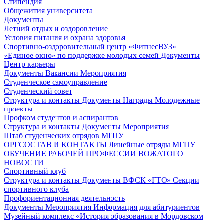
Стипендия
Общежития университета
Документы
Летний отдых и оздоровление
Условия питания и охрана здоровья
Спортивно-оздоровительный центр «ФитнесВУЗ»
«Единое окно» по поддержке молодых семей
Документы
Центр карьеры
Документы
Вакансии
Мероприятия
Студенческое самоуправление
Студенческий совет
Структура и контакты
Документы
Награды
Молодежные
проекты
Профком студентов и аспирантов
Структура и контакты
Документы
Мероприятия
Штаб студенческих отрядов МГПУ
ОРГСОСТАВ И КОНТАКТЫ
Линейные отряды МГПУ
ОБУЧЕНИЕ РАБОЧЕЙ ПРОФЕССИИ ВОЖАТОГО
НОВОСТИ
Спортивный клуб
Структура и контакты
Документы
ВФСК «ГТО»
Секции
спортивного клуба
Профориентационная деятельность
Документы
Мероприятия
Информация для абитуриентов
Музейный комплекс «История образования в Мордовском