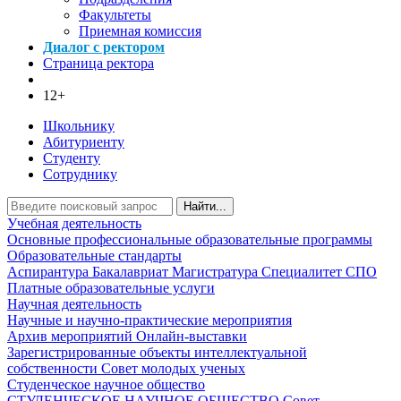
Факультеты
Приемная комиссия
Диалог с ректором
Страница ректора
12+
Школьнику
Абитуриенту
Студенту
Сотруднику
Найти...
Учебная деятельность
Основные профессиональные образовательные программы
Образовательные стандарты
Аспирантура
Бакалавриат
Магистратура
Специалитет
СПО
Платные образовательные услуги
Научная деятельность
Научные и научно-практические мероприятия
Архив мероприятий
Онлайн-выставки
Зарегистрированные объекты интеллектуальной
собственности
Совет молодых ученых
Студенческое научное общество
СТУДЕНЧЕСКОЕ НАУЧНОЕ ОБЩЕСТВО
Совет