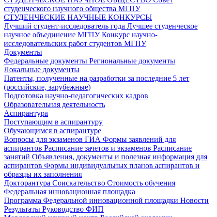
студенческого научного общества МГПУ
СТУДЕНЧЕСКИЕ НАУЧНЫЕ КОНКУРСЫ
Лучший студент-исследователь года
Лучшее студенческое
научное объединение МГПУ
Конкурс научно-
исследовательских работ студентов МГПУ
Документы
Федеральные документы
Региональные документы
Локальные документы
Патенты, полученные на разработки за последние 5 лет
(российские, зарубежные)
Подготовка научно-педагогических кадров
Образовательная деятельность
Аспирантура
Поступающим в аспирантуру
Обучающимся в аспирантуре
Вопросы для экзаменов
ГИА
Формы заявлений для
аспирантов
Расписание зачетов и экзаменов
Расписание
занятий
Объявления, документы и полезная информация для
аспирантов
Формы индивидуальных планов аспирантов и
образцы их заполнения
Докторантура
Соискательство
Стоимость обучения
Федеральная инновационная площадка
Программа Федеральной инновационной площадки
Новости
Результаты
Руководство ФИП