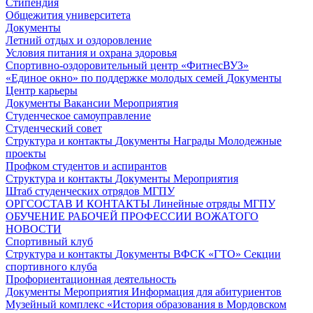
Стипендия
Общежития университета
Документы
Летний отдых и оздоровление
Условия питания и охрана здоровья
Спортивно-оздоровительный центр «ФитнесВУЗ»
«Единое окно» по поддержке молодых семей
Документы
Центр карьеры
Документы
Вакансии
Мероприятия
Студенческое самоуправление
Студенческий совет
Структура и контакты
Документы
Награды
Молодежные
проекты
Профком студентов и аспирантов
Структура и контакты
Документы
Мероприятия
Штаб студенческих отрядов МГПУ
ОРГСОСТАВ И КОНТАКТЫ
Линейные отряды МГПУ
ОБУЧЕНИЕ РАБОЧЕЙ ПРОФЕССИИ ВОЖАТОГО
НОВОСТИ
Спортивный клуб
Структура и контакты
Документы
ВФСК «ГТО»
Секции
спортивного клуба
Профориентационная деятельность
Документы
Мероприятия
Информация для абитуриентов
Музейный комплекс «История образования в Мордовском