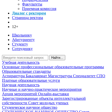
Факультеты
Приемная комиссия
Диалог с ректором
Страница ректора
12+
Школьнику
Абитуриенту
Студенту
Сотруднику
Найти...
Учебная деятельность
Основные профессиональные образовательные программы
Образовательные стандарты
Аспирантура
Бакалавриат
Магистратура
Специалитет
СПО
Платные образовательные услуги
Научная деятельность
Научные и научно-практические мероприятия
Архив мероприятий
Онлайн-выставки
Зарегистрированные объекты интеллектуальной
собственности
Совет молодых ученых
Студенческое научное общество
СТУДЕНЧЕСКОЕ НАУЧНОЕ ОБЩЕСТВО
Совет