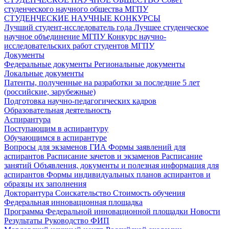
студенческого научного общества МГПУ
СТУДЕНЧЕСКИЕ НАУЧНЫЕ КОНКУРСЫ
Лучший студент-исследователь года
Лучшее студенческое
научное объединение МГПУ
Конкурс научно-
исследовательских работ студентов МГПУ
Документы
Федеральные документы
Региональные документы
Локальные документы
Патенты, полученные на разработки за последние 5 лет
(российские, зарубежные)
Подготовка научно-педагогических кадров
Образовательная деятельность
Аспирантура
Поступающим в аспирантуру
Обучающимся в аспирантуре
Вопросы для экзаменов
ГИА
Формы заявлений для
аспирантов
Расписание зачетов и экзаменов
Расписание
занятий
Объявления, документы и полезная информация для
аспирантов
Формы индивидуальных планов аспирантов и
образцы их заполнения
Докторантура
Соискательство
Стоимость обучения
Федеральная инновационная площадка
Программа Федеральной инновационной площадки
Новости
Результаты
Руководство ФИП