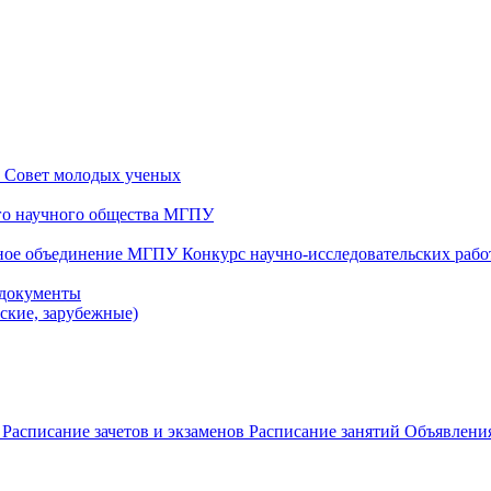
и
Совет молодых ученых
ого научного общества МГПУ
чное объединение МГПУ
Конкурс научно-исследовательских раб
 документы
йские, зарубежные)
в
Расписание зачетов и экзаменов
Расписание занятий
Объявления