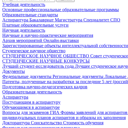
Учебная деятельность
Основные профессиональные образовательные программы
Образовательные стандарты
Аспирантура
Бакалавриат
Магистратура
Специалитет
СПО
Платные образовательные услуги
Научная деятельность
Научные и научно-практические мероприятия
Архив мероприятий
Онлайн-выставки
Зарегистрированные объекты интеллектуальной собственност
Студенческое научное общество
СТУДЕНЧЕСКОЕ НАУЧНОЕ ОБЩЕСТВО
Совет студенческ
СТУДЕНЧЕСКИЕ НАУЧНЫЕ КОНКУРСЫ
Лучший студент-исследователь года
Лучшее студенческое нау
Документы
Федеральные документы
Региональные документы
Локальные
Патенты, полученные на разработки за последние 5 лет (росси
Подготовка научно-педагогических кадров
Образовательная деятельность
Аспирантура
Поступающим в аспирантуру
Обучающимся в аспирантуре
Вопросы для экзаменов
ГИА
Формы заявлений для аспиранто
индивидуальных планов аспирантов и образцы их заполнения
Докторантура
Соискательство
Стоимость обучения
Федеральная инновационная площадка