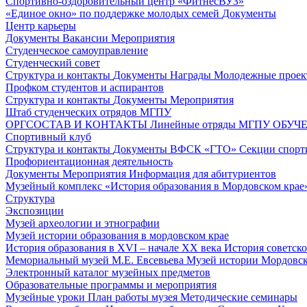
Спортивно-оздоровительный центр «ФитнесВУЗ»
«Единое окно» по поддержке молодых семей
Документы
Центр карьеры
Документы
Вакансии
Мероприятия
Студенческое самоуправление
Студенческий совет
Структура и контакты
Документы
Награды
Молодежные проек
Профком студентов и аспирантов
Структура и контакты
Документы
Мероприятия
Штаб студенческих отрядов МГПУ
ОРГСОСТАВ И КОНТАКТЫ
Линейные отряды МГПУ
ОБУЧ
Спортивный клуб
Структура и контакты
Документы
ВФСК «ГТО»
Секции спорт
Профориентационная деятельность
Документы
Мероприятия
Информация для абитуриентов
Музейный комплекс «История образования в Мордовском крае
Структура
Экспозиции
Музей археологии и этнографии
Музей истории образования в мордовском крае
История образования в XVI – начале XX века
История советск
Мемориальный музей М.Е. Евсевьева
Музей истории Мордовско
Электронный каталог музейных предметов
Образовательные программы и мероприятия
Музейные уроки
План работы музея
Методические семинары