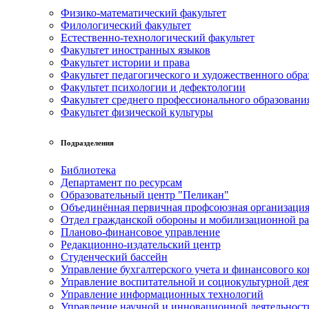
Физико-математический факультет
Филологический факультет
Естественно-технологический факультет
Факультет иностранных языков
Факультет истории и права
Факультет педагогического и художественного обра
Факультет психологии и дефектологии
Факультет среднего профессионального образовани
Факультет физической культуры
Подразделения
Библиотека
Департамент по ресурсам
Образовательный центр "Пеликан"
Объединённая первичная профсоюзная организац
Отдел гражданской обороны и мобилизационной р
Планово-финансовое управление
Редакционно-издательский центр
Студенческий бассейн
Управление бухгалтерского учета и финансового ко
Управление воспитательной и социокультурной дея
Управление информационных технологий
Управление научной и инновационной деятельност