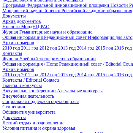
Программа Федеральной инновационной площадки
Новости
Р
Мордовский научный центр Российской академии образования
Документы
Архив документов
Новости МордНЦ РАО
Журнал Гуманитарные науки и образование
Общая информация
Редакционный совет
Информация для авт
Архив номеров
2010 год
2011 год
2012 год
2013 год
2014 год
2015 год
2016 год
Контакты
Журнал Учебный эксперимент в образовании
Общая информация / Home
Редакционный совет / Editorial Coun
Архив номеров
2010 год
2011 год
2012 год
2013 год
2014 год
2015 год
2016 год
Контакты / Editorial Contacts
Гранты и конкурсы
Актуальные конференции
Актуальные конкурсы
Внеучебная деятельность
Социальная поддержка обучающихся
Стипендия
Общежития университета
Документы
Летний отдых и оздоровление
Условия питания и охрана здоровья