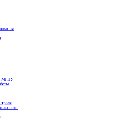
зования
я
ия МГПУ
аботы
нтроля
тельности
и