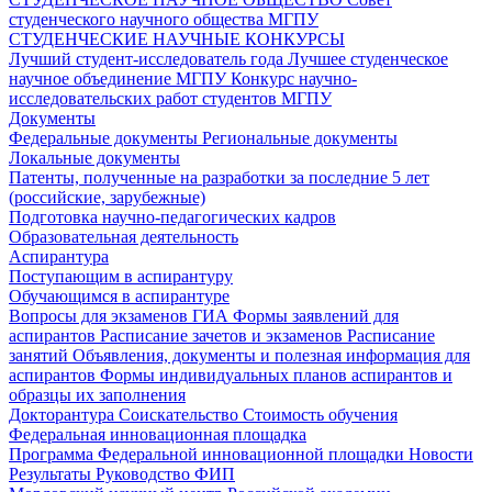
студенческого научного общества МГПУ
СТУДЕНЧЕСКИЕ НАУЧНЫЕ КОНКУРСЫ
Лучший студент-исследователь года
Лучшее студенческое
научное объединение МГПУ
Конкурс научно-
исследовательских работ студентов МГПУ
Документы
Федеральные документы
Региональные документы
Локальные документы
Патенты, полученные на разработки за последние 5 лет
(российские, зарубежные)
Подготовка научно-педагогических кадров
Образовательная деятельность
Аспирантура
Поступающим в аспирантуру
Обучающимся в аспирантуре
Вопросы для экзаменов
ГИА
Формы заявлений для
аспирантов
Расписание зачетов и экзаменов
Расписание
занятий
Объявления, документы и полезная информация для
аспирантов
Формы индивидуальных планов аспирантов и
образцы их заполнения
Докторантура
Соискательство
Стоимость обучения
Федеральная инновационная площадка
Программа Федеральной инновационной площадки
Новости
Результаты
Руководство ФИП