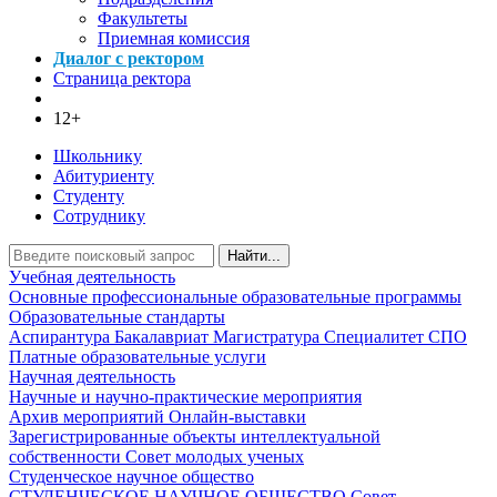
Факультеты
Приемная комиссия
Диалог с ректором
Страница ректора
12+
Школьнику
Абитуриенту
Студенту
Сотруднику
Найти...
Учебная деятельность
Основные профессиональные образовательные программы
Образовательные стандарты
Аспирантура
Бакалавриат
Магистратура
Специалитет
СПО
Платные образовательные услуги
Научная деятельность
Научные и научно-практические мероприятия
Архив мероприятий
Онлайн-выставки
Зарегистрированные объекты интеллектуальной
собственности
Совет молодых ученых
Студенческое научное общество
СТУДЕНЧЕСКОЕ НАУЧНОЕ ОБЩЕСТВО
Совет