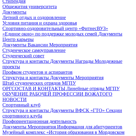
Стипендия
Общежития университета
Документы
Летний отдых и оздоровление
Условия питания и охрана здоровья
Спортивно-оздоровительный центр «ФитнесВУЗ»
«Единое окно» по поддержке молодых семей
Документы
Центр карьеры
Документы
Вакансии
Мероприятия
Студенческое самоуправление
Студенческий совет
Структура и контакты
Документы
Награды
Молодежные
проекты
Профком студентов и аспирантов
Структура и контакты
Документы
Мероприятия
Штаб студенческих отрядов МГПУ
ОРГСОСТАВ И КОНТАКТЫ
Линейные отряды МГПУ
ОБУЧЕНИЕ РАБОЧЕЙ ПРОФЕССИИ ВОЖАТОГО
НОВОСТИ
Спортивный клуб
Структура и контакты
Документы
ВФСК «ГТО»
Секции
спортивного клуба
Профориентационная деятельность
Документы
Мероприятия
Информация для абитуриентов
Музейный комплекс «История образования в Мордовском