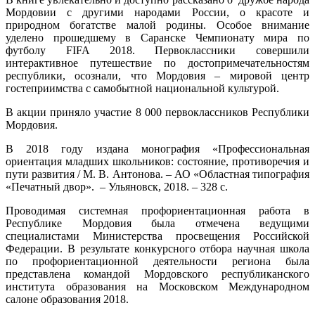
Мордовии с другими народами России, о красоте и
природном богатстве малой родины. Особое внимание
уделено прошедшему в Саранске Чемпионату мира по
футболу FIFA 2018. Первоклассники совершили
интерактивное путешествие по достопримечательностям
республики, осознали, что Мордовия – мировой центр
гостеприимства с самобытной национальной культурой.
В акции приняло участие 8 000 первоклассников Республики
Мордовия.
В 2018 году издана монография «Профессиональная
ориентация младших школьников: состояние, противоречия и
пути развития / М. В. Антонова. – АО «Областная типография
«Печатный двор». – Ульяновск, 2018. – 328 с.
Проводимая системная профориентационная работа в
Республике Мордовия была отмечена ведущими
специалистами Министерства просвещения Российской
Федерации. В результате конкурсного отбора научная школа
по профориентационной деятельности региона была
представлена командой Мордовского республиканского
института образования на Московском Международном
салоне образования 2018.