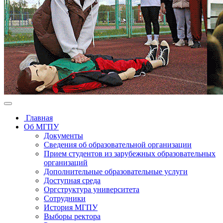
Главная
Об МГПУ
Документы
Сведения об образовательной организации
Прием студентов из зарубежных образовательных
организаций
Дополнительные образовательные услуги
Доступная среда
Оргструктура университета
Сотрудники
История МГПУ
Выборы ректора