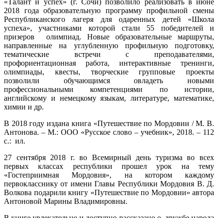
«Талант и успех» (г. Сочи) позволило реализовать в июне
2018 года образовательную программу профильной смены
Республиканского лагеря для одаренных детей «Школа
успеха», участниками которой стали 55 победителей и
призеров олимпиад. Новые образовательные маршруты,
направленные на углубленную профильную подготовку,
тематические встречи с преподавателями,
профориентационная работа, интерактивные тренинги,
олимпиады, квесты, творческие групповые проекты
позволили обучающимся овладеть новыми
профессиональными компетенциями по истории,
английскому и немецкому языкам, литературе, математике,
химии и др.
В 2018 году издана книга «Путешествие по Мордовии / М. В.
Антонова. – М.: ООО «Русское слово – учебник», 2018. – 112
с.: ил.
27 сентября 2018 г. во Всемирный день туризма во всех
первых классах республики прошел урок на тему
«Гостеприимная Мордовия», на котором каждому
первокласснику от имени Главы Республики Мордовия В. Д.
Волкова подарили книгу «Путешествие по Мордовии» автора
Антоновой Марины Владимировны.
В книге увлекательно и доступно рассказано о дружбе народа