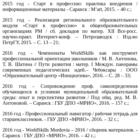
2015 год - Старт в профессию: практика внедрения /
информационные материалы - Саранск : М’art, 2015. – 40 с.;
2015 год - Реализация регионального образовательного
модуля «Старт в профессию» в общеобразовательных
организациях РМ / сб. докладов по матер. XII Все-росс.
научно-практ. Интернет-конф. – Петрозаводск : Изд-во
ПетрГУ, 2015. – С. 13 – 21;
2016 год - Чемпионаты WorldSkills как инструмент
профессиональной ориентации школьников / М. В. Антонова,
Т. В. Шатина // Пути развития : матер. I Междун. панорамы
современных педагогических идей.– Чебоксары : ООО
«Образовательный центр «Инициатива», 2016. – С. 28 – 33;
2016 год - Сопровождение проф. самоопределения
обучающихся в условиях муниципальной образовательной
среды: опыт и перспектива развития / Под общ. ред. М. В.
Антоновой. – Саранск : ГБУ ДПО «МРИО», 2016. – 157 с.;
2016 год - Профессиональный навигатор / рабочая тетрадь для
старшеклассников. - ГБУ ДПО «МРИО», 2016. – 32 с.;
2016 год - WorldSkills Mordovia – 2016 / сборник материалов. -
Саранск : ГБУ ДПО «МРИО», 2016. – 42 с.;