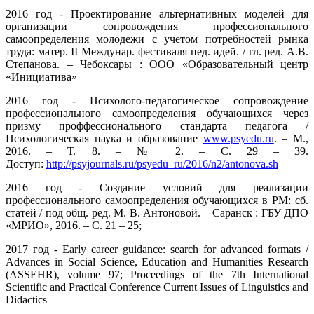
2016 год - Проектирование альтернативных моделей для
организации сопровождения профессионального
самоопределения молодежи с учетом потребностей рынка
труда: матер. II Междунар. фестиваля пед. идей. / гл. ред. А.В.
Степанова. – Чебоксары : ООО «Образовательный центр
«Инициатива»
2016 год - Психолого-педагогическое сопровождение
профессионального самоопределения обучающихся через
призму проффессионального стандарта педагога /
Психологическая наука и образование
www.psyedu.ru
. – М.,
2016. – Т. 8. – № 2. – С. 29 – 39.
Доступ:
http://psyjournals.ru/psyedu_ru/2016/n2/antonova.sh
2016 год - Создание условий для реализации
профессионального самоопределения обучающихся в РМ: сб.
статей / под общ. ред. М. В. Антоновой. – Саранск : ГБУ ДПО
«МРИО», 2016. – С. 21 – 25;
2017 год - Early career guidance: search for advanced formats /
Advances in Social Science, Education and Humanities Research
(ASSEHR), volume 97; Proceedings of the 7th International
Scientific and Practical Conference Current Issues of Linguistics and
Didactics