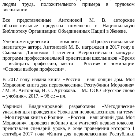
людям труда, положительного примера в трудовом
воспитании.
Все представленные Антоновой М. В. авторские
образовательные продукты помещены в Национальную
Библиотеку Организации Объединенных Наций в Женеве.
Учебно-методический комплекс «Профессиональный
навигатор» автора Антоновой М. В. награжден в 2017 году в
Сколково Дипломом I степени Всероссийского конкурса
программ профессиональной ориентации школьников «Время
– выбирать профессию, место – Россия» в номинации
«Основы выбора профессии».
В 2017 году издана книга «Россия – наш общий дом. Моя
Мордовия: книга для первоклассника Республики Мордовия»
/ М. В. Антонова, И. С. Артюхова. – М.: ООО «Русское слово
– учебник», 2017. – 96 с.: – ил.
Мариной Владимировной разработаны «Методические
указания для проведения Урока для первоклассников на тему:
«Моя первая книга о Родине – «Россия – наш общий дом. Моя
Мордовия», проведен вебинар для учителей первых классов,
представлен сценарий урока, в ходе проведения которого 1
сентября 2017 года «Книга для первоклассника Республики