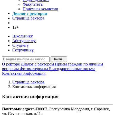
Факультеты
Приемная комиссия
Диалог с ректором
Страница ректора
12+
Школьнику
Абитуриенту
Студенту
Сотруднику
Найти...
О ректоре
Диалог с ректором
Прием граждан по личным
вопросам
Фотоматериалы
Благодарственные письма
Контактная информация
Страница ректора
Контактная информация
Контактная информация
Почтовый адрес:
430007, Республика Мордовия, г. Саранск,
ул. Студенческая, д.11а