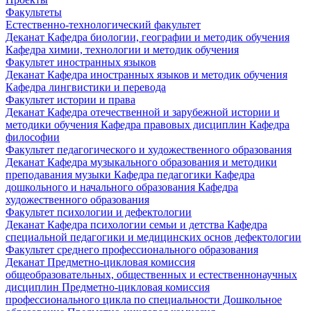
Факультеты
Естественно-технологический факультет
Деканат
Кафедра биологии, географии и методик обучения
Кафедра химии, технологии и методик обучения
Факультет иностранных языков
Деканат
Кафедра иностранных языков и методик обучения
Кафедра лингвистики и перевода
Факультет истории и права
Деканат
Кафедра отечественной и зарубежной истории и
методики обучения
Кафедра правовых дисциплин
Кафедра
философии
Факультет педагогического и художественного образования
Деканат
Кафедра музыкального образования и методики
преподавания музыки
Кафедра педагогики
Кафедра
дошкольного и начального образования
Кафедра
художественного образования
Факультет психологии и дефектологии
Деканат
Кафедра психологии семьи и детства
Кафедра
специальной педагогики и медицинских основ дефектологии
Факультет среднего профессионального образования
Деканат
Предметно-цикловая комиссия
общеобразовательных, общественных и естественнонаучных
дисциплин
Предметно-цикловая комиссия
профессионального цикла по специальности Дошкольное