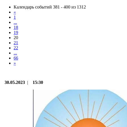
Календарь событий 381 - 400 из 1312
«
1
...
18
19
20
21
22
...
66
»
30.05.2023
|
15:30