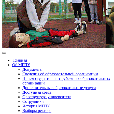
Главная
Об МГПУ
Документы
Сведения об образовательной организации
Прием студентов из зарубежных образовательных
организаций
Дополнительные образовательные услуги
Доступная среда
Оргструктура университета
Сотрудники
История МГПУ
Выборы ректора