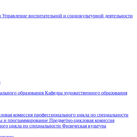
и
Управление воспитательной и социокультурной деятельности
и
чального образования
Кафедра художественного образования
ловая комиссия профессионального цикла по специальности
мы и программирование
Предметно-цикловая комиссия
ого цикла по специальности Физическая культура
циплин