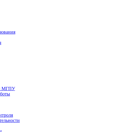
зования
я
ия МГПУ
аботы
нтроля
тельности
и