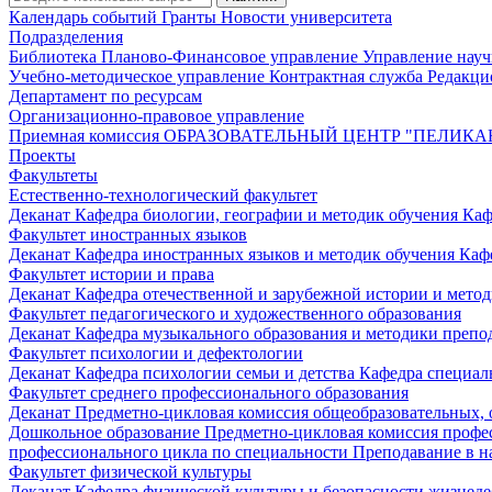
Календарь событий
Гранты
Новости университета
Подразделения
Библиотека
Планово-Финансовое управление
Управление нау
Учебно-методическое управление
Контрактная служба
Редакци
Департамент по ресурсам
Организационно-правовое управление
Приемная комиссия
ОБРАЗОВАТЕЛЬНЫЙ ЦЕНТР "ПЕЛИКА
Проекты
Факультеты
Естественно-технологический факультет
Деканат
Кафедра биологии, географии и методик обучения
Каф
Факультет иностранных языков
Деканат
Кафедра иностранных языков и методик обучения
Каф
Факультет истории и права
Деканат
Кафедра отечественной и зарубежной истории и мето
Факультет педагогического и художественного образования
Деканат
Кафедра музыкального образования и методики преп
Факультет психологии и дефектологии
Деканат
Кафедра психологии семьи и детства
Кафедра специал
Факультет среднего профессионального образования
Деканат
Предметно-цикловая комиссия общеобразовательных,
Дошкольное образование
Предметно-цикловая комиссия профе
профессионального цикла по специальности Преподавание в н
Факультет физической культуры
Деканат
Кафедра физической культуры и безопасности жизнед