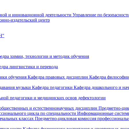
чной и инновационной деятельности
Управление по безопасност
онно-издательский центр
Н"
едра химии, технологии и методик обучения
едра лингвистики и перевода
дики обучения
Кафедра правовых дисциплин
Кафедра философи
одавания музыки
Кафедра педагогики
Кафедра дошкольного и на
ьной педагогики и медицинских основ дефектологии
 общественных и естественнонаучных дисциплин
Предметно-цик
ссионального цикла по специальности Информационные систе
ачальных классах
Предметно-цикловая комиссия профессиональн
еятельности
Кафедра физического воспитания и спортивных дис