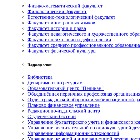
Физико-математический факультет
Филологический факультет
Естественно-технологический факультет
Факультет иностранных языков
Факультет истории и права
Факультет педагогического и художественного обра
Факультет психологии и дефектологии
Факультет среднего профессионального образовани
Факультет физической культуры
Подразделения
Библиотека
Департамент по ресурсам
Образовательный центр "Пеликан"
Объединённая первичная профсоюзная организац
Отдел гражданской обороны и мобилизационной р
Планово-финансовое управление
Редакционно-издательский центр
Студенческий бассейн
Управление бухгалтерского учета и финансового ко
Управление воспитательной и социокультурной дея
Управление информационных технологий
Управление научной и инновационной деятельност