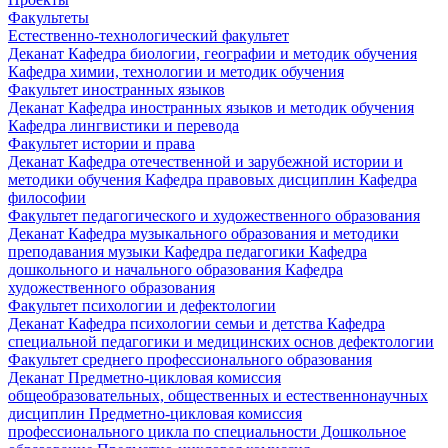
Факультеты
Естественно-технологический факультет
Деканат
Кафедра биологии, географии и методик обучения
Кафедра химии, технологии и методик обучения
Факультет иностранных языков
Деканат
Кафедра иностранных языков и методик обучения
Кафедра лингвистики и перевода
Факультет истории и права
Деканат
Кафедра отечественной и зарубежной истории и
методики обучения
Кафедра правовых дисциплин
Кафедра
философии
Факультет педагогического и художественного образования
Деканат
Кафедра музыкального образования и методики
преподавания музыки
Кафедра педагогики
Кафедра
дошкольного и начального образования
Кафедра
художественного образования
Факультет психологии и дефектологии
Деканат
Кафедра психологии семьи и детства
Кафедра
специальной педагогики и медицинских основ дефектологии
Факультет среднего профессионального образования
Деканат
Предметно-цикловая комиссия
общеобразовательных, общественных и естественнонаучных
дисциплин
Предметно-цикловая комиссия
профессионального цикла по специальности Дошкольное