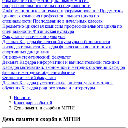
образование
Предметно-цикловая комиссия
профессионального цикла по специальности
Информационные системы и программирование
Предметно-
цикловая комиссия профессионального цикла по
специальности Преподавание в начальных классах
Предметно-цикловая комиссия профессионального цикла по
специальности Физическая культура
Факультет физической культуры
Деканат
Кафедра физической культуры и безопасности
жизнедеятельности
Кафедра физического воспитания и
спортивных дисциплин
Физико-математический факультет
Деканат
Кафедра информатики и вычислительной техники
Кафедра математики, экономики и методик обучения
Кафедра
физики и методики обучения физике
Филологический факультет
Деканат
Кафедра русского языка, литературы и методик
обучения
Кафедра родного языка и литературы
Новости
Календарь событий
День памяти и скорби в МГПИ
День памяти и скорби в МГПИ