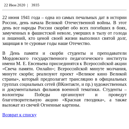
22 Июн 2020
|
3935
22 июня 1941 года – одна из самых печальных дат в истории
России, день начала Великой Отечественной войны. В этот
день все народы России скорбят обо всех погибших в боях,
замученных в фашистской неволе, умерших в тылу от голода
и лишений, кто ценой своей жизни выполнил святой долг,
защищая в те суровые годы наше Отечество.
В День памяти и скорби студенты и преподаватели
Мордовского государственного педагогического института
имени М. Е. Евсевьева присоединятся к Всероссийской акции
«Свеча памяти. Онлайн»; Всероссийской минуте молчания,
минуте скорби; реализуют проект «Великое кино Великой
страны», который предполагает трансляцию в официальных
группах социальных сетей (ВКонтакте, и пр.) художественных
и документальных фильмов военной тематики. Студенты –
волонтеры Победы организуют и проведут
благотворительную акцию «Красная гвоздика», а также
выложат из свечей Огненные картины.
Возврат к списку