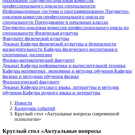
образование
Предметно-цикловая комиссия
профессионального цикла по специальности
Информационные системы и программирование
Предметно-
цикловая комиссия профессионального цикла по
специальности Преподавание в начальных классах
Предметно-цикловая комиссия профессионального цикла по
специальности Физическая культура
Факультет физической культуры
Деканат
Кафедра физической культуры и безопасности
жизнедеятельности
Кафедра физического воспитания и
спортивных дисциплин
Физико-математический факультет
Деканат
Кафедра информатики и вычислительной техники
Кафедра математики, экономики и методик обучения
Кафедра
физики и методики обучения физике
Филологический факультет
Деканат
Кафедра русского языка, литературы и методик
обучения
Кафедра родного языка и литературы
Новости
Календарь событий
Круглый стол «Актуальные вопросы современной
психологии»
Круглый стол «Актуальные вопросы