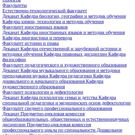
Факультеты
Естественно-технологический факультет
Деканат
Кафедра биологии, географии и методик обучения
Кафедра химии, технологии и методик обучения
Факультет иностранных языков
Деканат
Кафедра иностранных языков и методик обучения
Кафедра лингвистики и перевода
Факультет истории и права
Деканат
Кафедра отечественной и зарубежной истории и
методики обучения
Кафедра правовых дисциплин
Кафедра
философии
Факультет педагогического и художественного образования
Деканат
Кафедра музыкального образования и методики
преподавания музыки
Кафедра педагогики
Кафедра
дошкольного и начального образования
Кафедра
художественного образования
Факультет психологии и дефектологии
Деканат
Кафедра психологии семьи и детства
Кафедра
специальной педагогики и медицинских основ дефектологии
Факультет среднего профессионального образования
Деканат
Предметно-цикловая комиссия
общеобразовательных, общественных и естественнонаучных
дисциплин
Предметно-цикловая комиссия
профессионального цикла по специальности Дошкольное