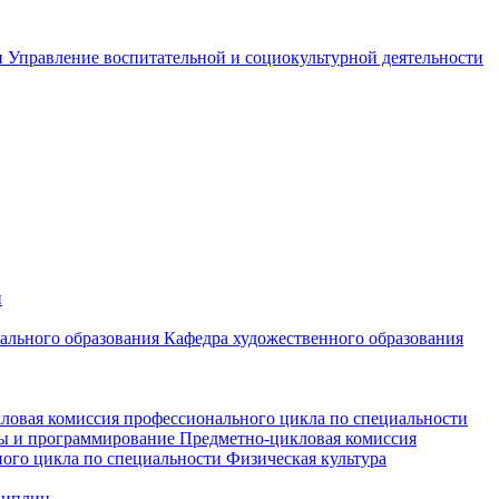
и
Управление воспитательной и социокультурной деятельности
и
чального образования
Кафедра художественного образования
ловая комиссия профессионального цикла по специальности
мы и программирование
Предметно-цикловая комиссия
ого цикла по специальности Физическая культура
циплин