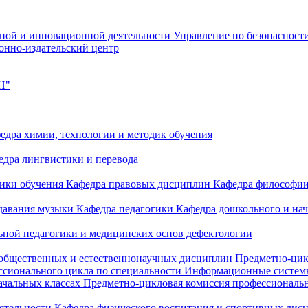
чной и инновационной деятельности
Управление по безопасност
онно-издательский центр
Н"
едра химии, технологии и методик обучения
едра лингвистики и перевода
дики обучения
Кафедра правовых дисциплин
Кафедра философи
одавания музыки
Кафедра педагогики
Кафедра дошкольного и на
ьной педагогики и медицинских основ дефектологии
 общественных и естественнонаучных дисциплин
Предметно-цик
ссионального цикла по специальности Информационные систе
ачальных классах
Предметно-цикловая комиссия профессиональн
еятельности
Кафедра физического воспитания и спортивных дис