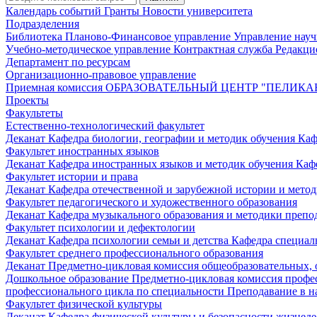
Календарь событий
Гранты
Новости университета
Подразделения
Библиотека
Планово-Финансовое управление
Управление нау
Учебно-методическое управление
Контрактная служба
Редакци
Департамент по ресурсам
Организационно-правовое управление
Приемная комиссия
ОБРАЗОВАТЕЛЬНЫЙ ЦЕНТР "ПЕЛИКА
Проекты
Факультеты
Естественно-технологический факультет
Деканат
Кафедра биологии, географии и методик обучения
Каф
Факультет иностранных языков
Деканат
Кафедра иностранных языков и методик обучения
Каф
Факультет истории и права
Деканат
Кафедра отечественной и зарубежной истории и мето
Факультет педагогического и художественного образования
Деканат
Кафедра музыкального образования и методики преп
Факультет психологии и дефектологии
Деканат
Кафедра психологии семьи и детства
Кафедра специал
Факультет среднего профессионального образования
Деканат
Предметно-цикловая комиссия общеобразовательных,
Дошкольное образование
Предметно-цикловая комиссия профе
профессионального цикла по специальности Преподавание в н
Факультет физической культуры
Деканат
Кафедра физической культуры и безопасности жизнед