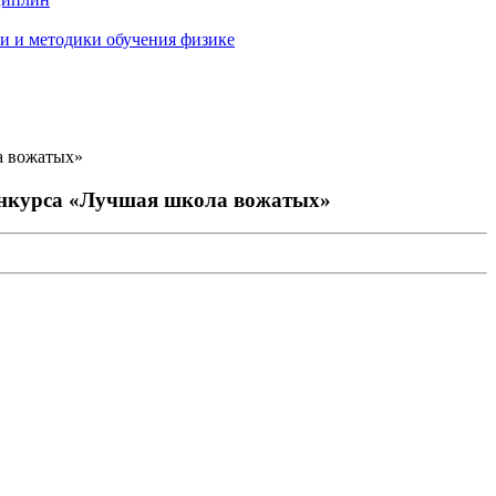
и и методики обучения физике
а вожатых»
конкурса «Лучшая школа вожатых»