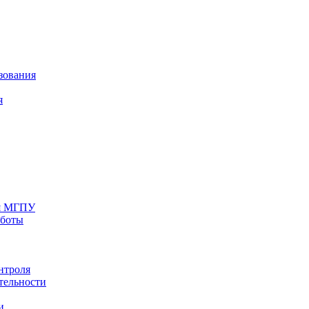
зования
я
ия МГПУ
аботы
нтроля
тельности
и