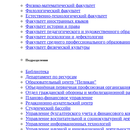
Физико-математический факультет
Филологический факультет
Естественно-технологический факультет
Факультет иностранных языков
Факультет истории и права
Факультет педагогического и художественного обра
Факультет психологии и дефектологии
Факультет среднего профессионального образовани
Факультет физической культуры
Подразделения
Библиотека
Департамент по ресурсам
Образовательный центр "Пеликан"
Объединённая первичная профсоюзная организац
Отдел гражданской обороны и мобилизационной р
Планово-финансовое управление
Редакционно-издательский центр
Студенческий бассейн
Управление бухгалтерского учета и финансового ко
Управление воспитательной и социокультурной дея
Управление информационных технологий
Управление научной и инновационной деятельност