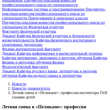
образование
Предметно-цикловая комиссия
профессионального цикла по специальности
Информационные системы и программирование
Предметно-
цикловая комиссия профессионального цикла по
специальности Преподавание в начальных классах
Предметно-цикловая комиссия профессионального цикла по
специальности Физическая культура
Факультет физической культуры
Деканат
Кафедра физической культуры и безопасности
жизнедеятельности
Кафедра физического воспитания и
спортивных дисциплин
Физико-математический факультет
Деканат
Кафедра информатики и вычислительной техники
Кафедра математики, экономики и методик обучения
Кафедра
физики и методики обучения физике
Филологический факультет
Деканат
Кафедра русского языка, литературы и методик
обучения
Кафедра родного языка и литературы
Новости
Новости университета
Летняя смена в «Пеликане»: профессия инспектора ГАИ
глазами детей
Летняя смена в «Пеликане»: профессия