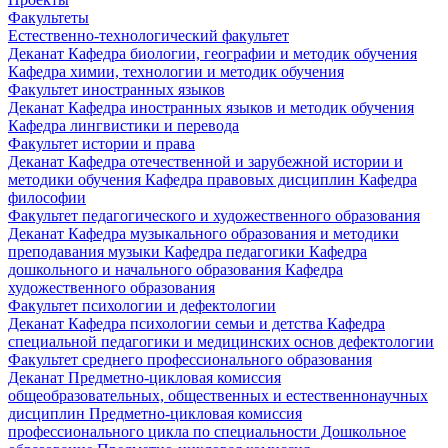
Факультеты
Естественно-технологический факультет
Деканат
Кафедра биологии, географии и методик обучения
Кафедра химии, технологии и методик обучения
Факультет иностранных языков
Деканат
Кафедра иностранных языков и методик обучения
Кафедра лингвистики и перевода
Факультет истории и права
Деканат
Кафедра отечественной и зарубежной истории и
методики обучения
Кафедра правовых дисциплин
Кафедра
философии
Факультет педагогического и художественного образования
Деканат
Кафедра музыкального образования и методики
преподавания музыки
Кафедра педагогики
Кафедра
дошкольного и начального образования
Кафедра
художественного образования
Факультет психологии и дефектологии
Деканат
Кафедра психологии семьи и детства
Кафедра
специальной педагогики и медицинских основ дефектологии
Факультет среднего профессионального образования
Деканат
Предметно-цикловая комиссия
общеобразовательных, общественных и естественнонаучных
дисциплин
Предметно-цикловая комиссия
профессионального цикла по специальности Дошкольное