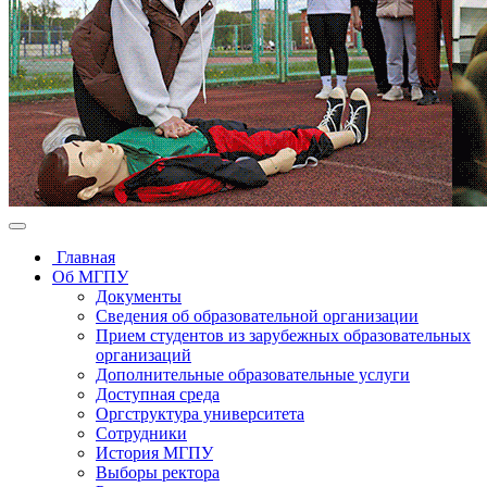
Главная
Об МГПУ
Документы
Сведения об образовательной организации
Прием студентов из зарубежных образовательных
организаций
Дополнительные образовательные услуги
Доступная среда
Оргструктура университета
Сотрудники
История МГПУ
Выборы ректора