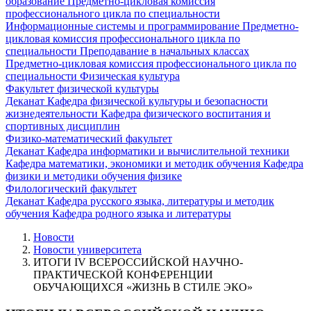
образование
Предметно-цикловая комиссия
профессионального цикла по специальности
Информационные системы и программирование
Предметно-
цикловая комиссия профессионального цикла по
специальности Преподавание в начальных классах
Предметно-цикловая комиссия профессионального цикла по
специальности Физическая культура
Факультет физической культуры
Деканат
Кафедра физической культуры и безопасности
жизнедеятельности
Кафедра физического воспитания и
спортивных дисциплин
Физико-математический факультет
Деканат
Кафедра информатики и вычислительной техники
Кафедра математики, экономики и методик обучения
Кафедра
физики и методики обучения физике
Филологический факультет
Деканат
Кафедра русского языка, литературы и методик
обучения
Кафедра родного языка и литературы
Новости
Новости университета
ИТОГИ IV ВСЕРОССИЙСКОЙ НАУЧНО-
ПРАКТИЧЕСКОЙ КОНФЕРЕНЦИИ
ОБУЧАЮЩИХСЯ «ЖИЗНЬ В СТИЛЕ ЭКО»