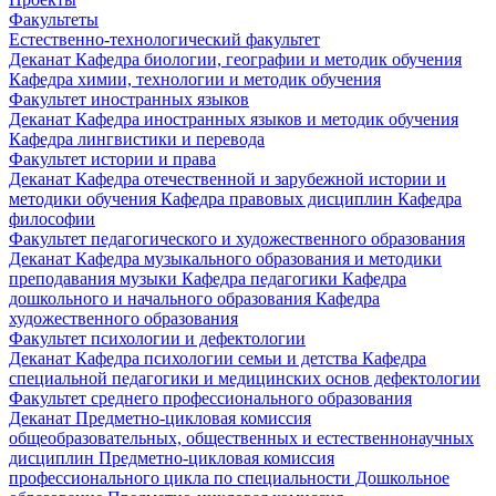
Факультеты
Естественно-технологический факультет
Деканат
Кафедра биологии, географии и методик обучения
Кафедра химии, технологии и методик обучения
Факультет иностранных языков
Деканат
Кафедра иностранных языков и методик обучения
Кафедра лингвистики и перевода
Факультет истории и права
Деканат
Кафедра отечественной и зарубежной истории и
методики обучения
Кафедра правовых дисциплин
Кафедра
философии
Факультет педагогического и художественного образования
Деканат
Кафедра музыкального образования и методики
преподавания музыки
Кафедра педагогики
Кафедра
дошкольного и начального образования
Кафедра
художественного образования
Факультет психологии и дефектологии
Деканат
Кафедра психологии семьи и детства
Кафедра
специальной педагогики и медицинских основ дефектологии
Факультет среднего профессионального образования
Деканат
Предметно-цикловая комиссия
общеобразовательных, общественных и естественнонаучных
дисциплин
Предметно-цикловая комиссия
профессионального цикла по специальности Дошкольное