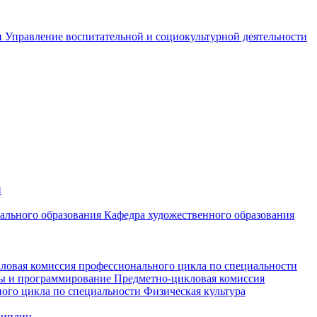
и
Управление воспитательной и социокультурной деятельности
и
чального образования
Кафедра художественного образования
ловая комиссия профессионального цикла по специальности
мы и программирование
Предметно-цикловая комиссия
ого цикла по специальности Физическая культура
циплин