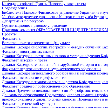
Календарь событий
Гранты
Новости университета
Подразделения
Библиотека
Планово-Финансовое управление
Управление нау
Учебно-методическое управление
Контрактная служба
Редакци
Департамент по ресурсам
Организационно-правовое управление
Приемная комиссия
ОБРАЗОВАТЕЛЬНЫЙ ЦЕНТР "ПЕЛИКА
Проекты
Факультеты
Естественно-технологический факультет
Деканат
Кафедра биологии, географии и методик обучения
Каф
Факультет иностранных языков
Деканат
Кафедра иностранных языков и методик обучения
Каф
Факультет истории и права
Деканат
Кафедра отечественной и зарубежной истории и мето
Факультет педагогического и художественного образования
Деканат
Кафедра музыкального образования и методики преп
Факультет психологии и дефектологии
Деканат
Кафедра психологии семьи и детства
Кафедра специал
Факультет среднего профессионального образования
Деканат
Предметно-цикловая комиссия общеобразовательных,
Дошкольное образование
Предметно-цикловая комиссия профе
профессионального цикла по специальности Преподавание в н
Факультет физической культуры
Деканат
Кафедра физической культуры и безопасности жизнед