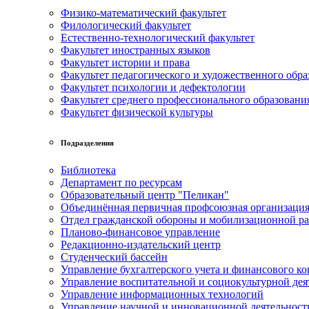
Физико-математический факультет
Филологический факультет
Естественно-технологический факультет
Факультет иностранных языков
Факультет истории и права
Факультет педагогического и художественного обра
Факультет психологии и дефектологии
Факультет среднего профессионального образовани
Факультет физической культуры
Подразделения
Библиотека
Департамент по ресурсам
Образовательный центр "Пеликан"
Объединённая первичная профсоюзная организац
Отдел гражданской обороны и мобилизационной р
Планово-финансовое управление
Редакционно-издательский центр
Студенческий бассейн
Управление бухгалтерского учета и финансового ко
Управление воспитательной и социокультурной дея
Управление информационных технологий
Управление научной и инновационной деятельност