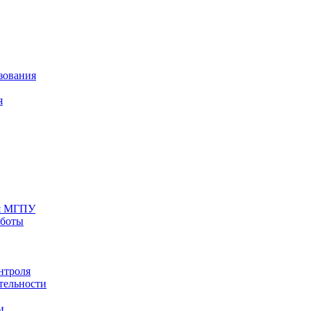
зования
я
ия МГПУ
аботы
нтроля
тельности
и