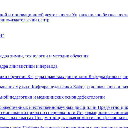
чной и инновационной деятельности
Управление по безопасност
онно-издательский центр
Н"
едра химии, технологии и методик обучения
едра лингвистики и перевода
дики обучения
Кафедра правовых дисциплин
Кафедра философи
одавания музыки
Кафедра педагогики
Кафедра дошкольного и на
ьной педагогики и медицинских основ дефектологии
 общественных и естественнонаучных дисциплин
Предметно-цик
ссионального цикла по специальности Информационные систе
ачальных классах
Предметно-цикловая комиссия профессиональн
еятельности
Кафедра физического воспитания и спортивных дис