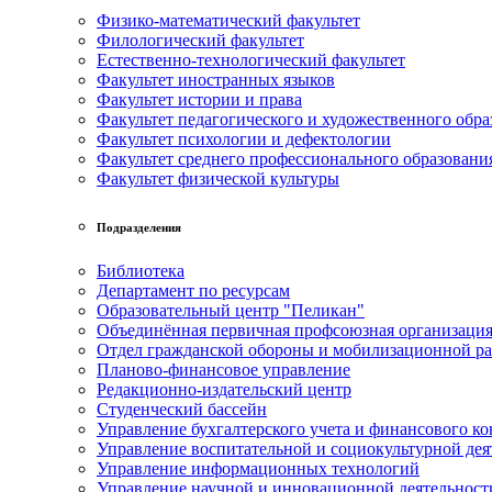
Физико-математический факультет
Филологический факультет
Естественно-технологический факультет
Факультет иностранных языков
Факультет истории и права
Факультет педагогического и художественного обра
Факультет психологии и дефектологии
Факультет среднего профессионального образовани
Факультет физической культуры
Подразделения
Библиотека
Департамент по ресурсам
Образовательный центр "Пеликан"
Объединённая первичная профсоюзная организац
Отдел гражданской обороны и мобилизационной р
Планово-финансовое управление
Редакционно-издательский центр
Студенческий бассейн
Управление бухгалтерского учета и финансового ко
Управление воспитательной и социокультурной дея
Управление информационных технологий
Управление научной и инновационной деятельност