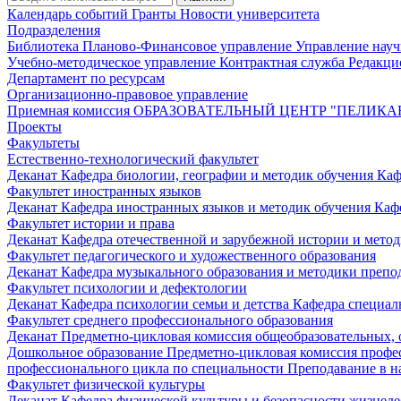
Календарь событий
Гранты
Новости университета
Подразделения
Библиотека
Планово-Финансовое управление
Управление нау
Учебно-методическое управление
Контрактная служба
Редакци
Департамент по ресурсам
Организационно-правовое управление
Приемная комиссия
ОБРАЗОВАТЕЛЬНЫЙ ЦЕНТР "ПЕЛИКА
Проекты
Факультеты
Естественно-технологический факультет
Деканат
Кафедра биологии, географии и методик обучения
Каф
Факультет иностранных языков
Деканат
Кафедра иностранных языков и методик обучения
Каф
Факультет истории и права
Деканат
Кафедра отечественной и зарубежной истории и мето
Факультет педагогического и художественного образования
Деканат
Кафедра музыкального образования и методики преп
Факультет психологии и дефектологии
Деканат
Кафедра психологии семьи и детства
Кафедра специал
Факультет среднего профессионального образования
Деканат
Предметно-цикловая комиссия общеобразовательных,
Дошкольное образование
Предметно-цикловая комиссия профе
профессионального цикла по специальности Преподавание в н
Факультет физической культуры
Деканат
Кафедра физической культуры и безопасности жизнед