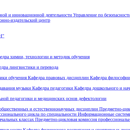
чной и инновационной деятельности
Управление по безопасност
онно-издательский центр
Н"
едра химии, технологии и методик обучения
едра лингвистики и перевода
дики обучения
Кафедра правовых дисциплин
Кафедра философи
одавания музыки
Кафедра педагогики
Кафедра дошкольного и на
ьной педагогики и медицинских основ дефектологии
 общественных и естественнонаучных дисциплин
Предметно-цик
ссионального цикла по специальности Информационные систе
ачальных классах
Предметно-цикловая комиссия профессиональн
еятельности
Кафедра физического воспитания и спортивных дис