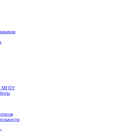
зования
я
ия МГПУ
аботы
нтроля
тельности
и