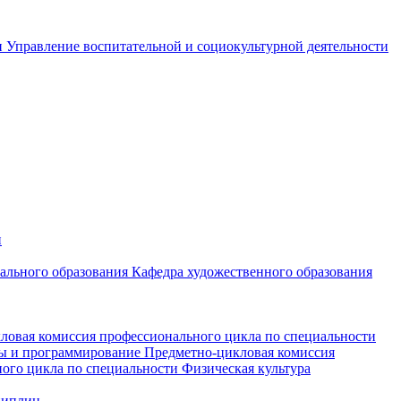
и
Управление воспитательной и социокультурной деятельности
и
чального образования
Кафедра художественного образования
ловая комиссия профессионального цикла по специальности
мы и программирование
Предметно-цикловая комиссия
ого цикла по специальности Физическая культура
циплин