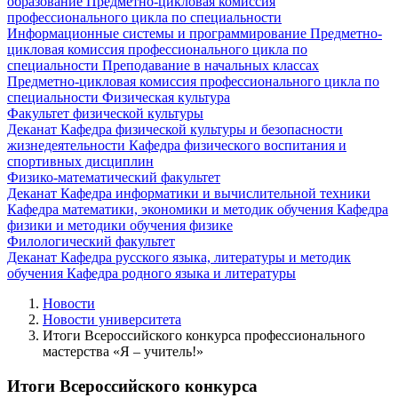
образование
Предметно-цикловая комиссия
профессионального цикла по специальности
Информационные системы и программирование
Предметно-
цикловая комиссия профессионального цикла по
специальности Преподавание в начальных классах
Предметно-цикловая комиссия профессионального цикла по
специальности Физическая культура
Факультет физической культуры
Деканат
Кафедра физической культуры и безопасности
жизнедеятельности
Кафедра физического воспитания и
спортивных дисциплин
Физико-математический факультет
Деканат
Кафедра информатики и вычислительной техники
Кафедра математики, экономики и методик обучения
Кафедра
физики и методики обучения физике
Филологический факультет
Деканат
Кафедра русского языка, литературы и методик
обучения
Кафедра родного языка и литературы
Новости
Новости университета
Итоги Всероссийского конкурса профессионального
мастерства «Я – учитель!»
Итоги Всероссийского конкурса