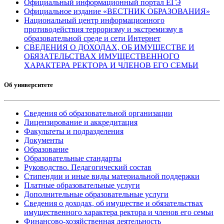
Официальный информационный портал ЕГЭ
Официальное издание «ВЕСТНИК ОБРАЗОВАНИЯ»
Национальный центр информационного
противодействия терроризму и экстремизму в
образовательной среде и сети Интернет
СВЕДЕНИЯ О ДОХОДАХ, ОБ ИМУЩЕСТВЕ И
ОБЯЗАТЕЛЬСТВАХ ИМУЩЕСТВЕННОГО
ХАРАКТЕРА РЕКТОРА И ЧЛЕНОВ ЕГО СЕМЬИ
Об университете
Сведения об образовательной организации
Лицензирование и аккредитация
Факультеты и подразделения
Документы
Образование
Образовательные стандарты
Руководство. Педагогический состав
Стипендии и иные виды материальной поддержки
Платные образовательные услуги
Дополнительные образовательные услуги
Сведения о доходах, об имуществе и обязательствах
имущественного характера ректора и членов его семьи
Финансово-хозяйственная деятельность