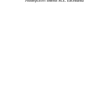
Университет имени М.Е. Евсевьева