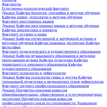
Факультеты
Естественно-технологический факультет
Деканат
Кафедра биологии, географии и методик обучения
Кафедра химии, технологии и методик обучения
Факультет иностранных языков
Деканат
Кафедра иностранных языков и методик обучения
Кафедра лингвистики и перевода
Факультет истории и права
Деканат
Кафедра отечественной и зарубежной истории и
методики обучения
Кафедра правовых дисциплин
Кафедра
философии
Факультет педагогического и художественного образования
Деканат
Кафедра музыкального образования и методики
преподавания музыки
Кафедра педагогики
Кафедра
дошкольного и начального образования
Кафедра
художественного образования
Факультет психологии и дефектологии
Деканат
Кафедра психологии семьи и детства
Кафедра
специальной педагогики и медицинских основ дефектологии
Факультет среднего профессионального образования
Деканат
Предметно-цикловая комиссия
общеобразовательных, общественных и естественнонаучных
дисциплин
Предметно-цикловая комиссия
профессионального цикла по специальности Дошкольное