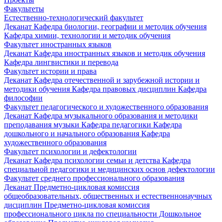
Факультеты
Естественно-технологический факультет
Деканат
Кафедра биологии, географии и методик обучения
Кафедра химии, технологии и методик обучения
Факультет иностранных языков
Деканат
Кафедра иностранных языков и методик обучения
Кафедра лингвистики и перевода
Факультет истории и права
Деканат
Кафедра отечественной и зарубежной истории и
методики обучения
Кафедра правовых дисциплин
Кафедра
философии
Факультет педагогического и художественного образования
Деканат
Кафедра музыкального образования и методики
преподавания музыки
Кафедра педагогики
Кафедра
дошкольного и начального образования
Кафедра
художественного образования
Факультет психологии и дефектологии
Деканат
Кафедра психологии семьи и детства
Кафедра
специальной педагогики и медицинских основ дефектологии
Факультет среднего профессионального образования
Деканат
Предметно-цикловая комиссия
общеобразовательных, общественных и естественнонаучных
дисциплин
Предметно-цикловая комиссия
профессионального цикла по специальности Дошкольное