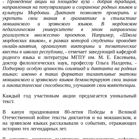
- Проведение акции на площадке вуза - добрая традиция,
направленная на популяризацию и сохранение родных языков и
культуры Мордовии.
Диктант позволяет проверить и
укрепить свои знания в грамматике и стилистике
мокшанского и эрзянского языков. В мордовском
педагогическом университете в этом направлении
реализуется множество проектов. Например, «Школа
мордовских языков», в рамках которой студенты проводят
онлайн-занятия, организуют викторины и тематические
квесты в школах республики,
- отмечает заведующий кафедрой
родного языка и литературы МГПУ им. М. Е. Евсевьева,
доктор филологических наук, профессор Ольга Налдеева,
-
Подчеркну особую ценность олимпиад и диктанта на родных
языках: именно в таких форматах талантливые знатоки
мокшанского и эрзянского языков демонстрируют свои знания
и лингвистические способности, улучшают свои компетенции.
Каждый год участникам акции предлагается уникальный
текст.
В канун празднования 80-летия Победы в Великой
Отечественной войне тексты диктантов и на мокшанском, и
на эрзянском языках рассказывали о событиях, отражающих
историю тех легендарных лет.