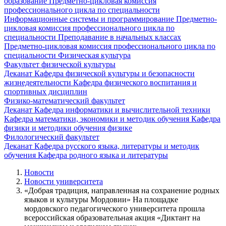
образование
Предметно-цикловая комиссия
профессионального цикла по специальности
Информационные системы и программирование
Предметно-
цикловая комиссия профессионального цикла по
специальности Преподавание в начальных классах
Предметно-цикловая комиссия профессионального цикла по
специальности Физическая культура
Факультет физической культуры
Деканат
Кафедра физической культуры и безопасности
жизнедеятельности
Кафедра физического воспитания и
спортивных дисциплин
Физико-математический факультет
Деканат
Кафедра информатики и вычислительной техники
Кафедра математики, экономики и методик обучения
Кафедра
физики и методики обучения физике
Филологический факультет
Деканат
Кафедра русского языка, литературы и методик
обучения
Кафедра родного языка и литературы
Новости
Новости университета
«Добрая традиция, направленная на сохранение родных
языков и культуры Мордовии» На площадке
мордовского педагогического университета прошла
всероссийская образовательная акция «Диктант на