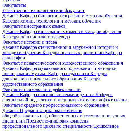
Факультеты
Естественно-технологический факультет
Деканат
Кафедра биологии, географии и методик обучения
Кафедра химии, технологии и методик обучения
Факультет иностранных языков
Деканат
Кафедра иностранных языков и методик обучения
Кафедра лингвистики и перевода
Факультет истории и права
Деканат
Кафедра отечественной и зарубежной истории и
методики обучения
Кафедра правовых дисциплин
Кафедра
философии
Факультет педагогического и художественного образования
Деканат
Кафедра музыкального образования и методики
преподавания музыки
Кафедра педагогики
Кафедра
дошкольного и начального образования
Кафедра
художественного образования
Факультет психологии и дефектологии
Деканат
Кафедра психологии семьи и детства
Кафедра
специальной педагогики и медицинских основ дефектологии
Факультет среднего профессионального образования
Деканат
Предметно-цикловая комиссия
общеобразовательных, общественных и естественнонаучных
дисциплин
Предметно-цикловая комиссия
профессионального цикла по специальности Дошкольное