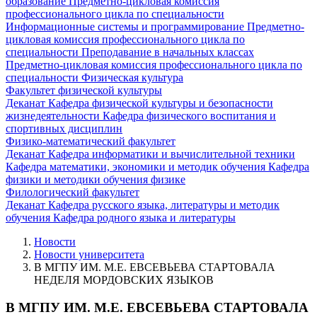
образование
Предметно-цикловая комиссия
профессионального цикла по специальности
Информационные системы и программирование
Предметно-
цикловая комиссия профессионального цикла по
специальности Преподавание в начальных классах
Предметно-цикловая комиссия профессионального цикла по
специальности Физическая культура
Факультет физической культуры
Деканат
Кафедра физической культуры и безопасности
жизнедеятельности
Кафедра физического воспитания и
спортивных дисциплин
Физико-математический факультет
Деканат
Кафедра информатики и вычислительной техники
Кафедра математики, экономики и методик обучения
Кафедра
физики и методики обучения физике
Филологический факультет
Деканат
Кафедра русского языка, литературы и методик
обучения
Кафедра родного языка и литературы
Новости
Новости университета
В МГПУ ИМ. М.Е. ЕВСЕВЬЕВА СТАРТОВАЛА
НЕДЕЛЯ МОРДОВСКИХ ЯЗЫКОВ
В МГПУ ИМ. М.Е. ЕВСЕВЬЕВА СТАРТОВАЛА