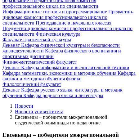
образование
Предметно-цикловая комиссия
профессионального цикла по специальности
Информационные системы и программирование
Предметно-
цикловая комиссия профессионального цикла по
специальности Преподавание в начальных классах
Предметно-цикловая комиссия профессионального цикла по
специальности Физическая культура
Факультет физической культуры
Деканат
Кафедра физической культуры и безопасности
жизнедеятельности
Кафедра физического воспитания и
спортивных дисциплин
Физико-математический факультет
Деканат
Кафедра информатики и вычислительной техники
Кафедра математики, экономики и методик обучения
Кафедра
физики и методики обучения физике
Филологический факультет
Деканат
Кафедра русского языка, литературы и методик
обучения
Кафедра родного языка и литературы
Новости
Новости университета
Евсевьецы – победители межрегиональной
студенческой олимпиады по педагогике
Евсевьецы – победители межрегиональной