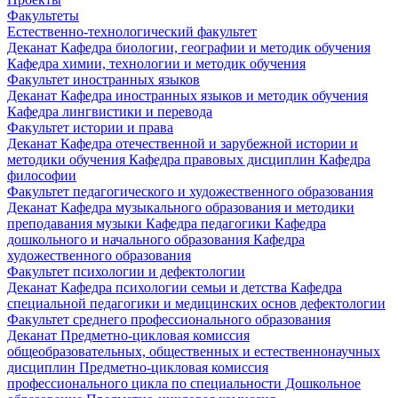
Факультеты
Естественно-технологический факультет
Деканат
Кафедра биологии, географии и методик обучения
Кафедра химии, технологии и методик обучения
Факультет иностранных языков
Деканат
Кафедра иностранных языков и методик обучения
Кафедра лингвистики и перевода
Факультет истории и права
Деканат
Кафедра отечественной и зарубежной истории и
методики обучения
Кафедра правовых дисциплин
Кафедра
философии
Факультет педагогического и художественного образования
Деканат
Кафедра музыкального образования и методики
преподавания музыки
Кафедра педагогики
Кафедра
дошкольного и начального образования
Кафедра
художественного образования
Факультет психологии и дефектологии
Деканат
Кафедра психологии семьи и детства
Кафедра
специальной педагогики и медицинских основ дефектологии
Факультет среднего профессионального образования
Деканат
Предметно-цикловая комиссия
общеобразовательных, общественных и естественнонаучных
дисциплин
Предметно-цикловая комиссия
профессионального цикла по специальности Дошкольное