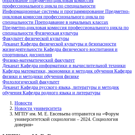
образование
Предметно-цикловая комиссия
профессионального цикла по специальности
Информационные системы и программирование
Предметно-
цикловая комиссия профессионального цикла по
специальности Преподавание в начальных классах
Предметно-цикловая комиссия профессионального цикла по
специальности Физическая культура
Факультет физической культуры
Деканат
Кафедра физической культуры и безопасности
жизнедеятельности
Кафедра физического воспитания и
спортивных дисциплин
Физико-математический факультет
Деканат
Кафедра информатики и вычислительной техники
Кафедра математики, экономики и методик обучения
Кафедра
физики и методики обучения физике
Филологический факультет
Деканат
Кафедра русского языка, литературы и методик
обучения
Кафедра родного языка и литературы
Новости
Новости университета
МГПУ им. М. Е. Евсевьева отправится на «Форум
университетской социологии – 2024. Социология
доверия»