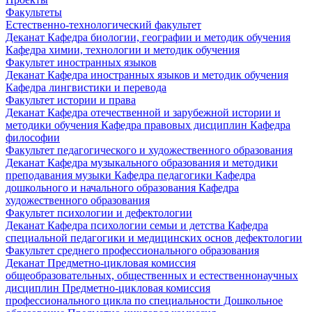
Факультеты
Естественно-технологический факультет
Деканат
Кафедра биологии, географии и методик обучения
Кафедра химии, технологии и методик обучения
Факультет иностранных языков
Деканат
Кафедра иностранных языков и методик обучения
Кафедра лингвистики и перевода
Факультет истории и права
Деканат
Кафедра отечественной и зарубежной истории и
методики обучения
Кафедра правовых дисциплин
Кафедра
философии
Факультет педагогического и художественного образования
Деканат
Кафедра музыкального образования и методики
преподавания музыки
Кафедра педагогики
Кафедра
дошкольного и начального образования
Кафедра
художественного образования
Факультет психологии и дефектологии
Деканат
Кафедра психологии семьи и детства
Кафедра
специальной педагогики и медицинских основ дефектологии
Факультет среднего профессионального образования
Деканат
Предметно-цикловая комиссия
общеобразовательных, общественных и естественнонаучных
дисциплин
Предметно-цикловая комиссия
профессионального цикла по специальности Дошкольное