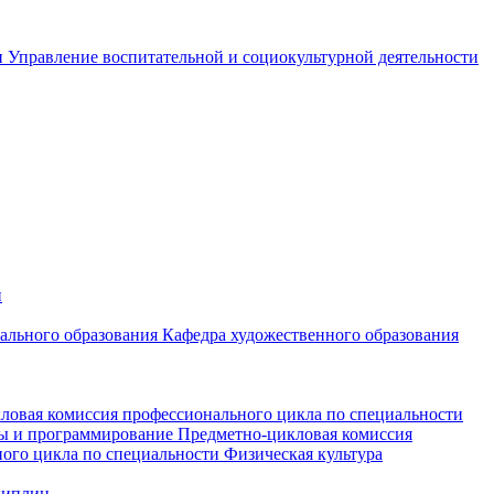
и
Управление воспитательной и социокультурной деятельности
и
чального образования
Кафедра художественного образования
ловая комиссия профессионального цикла по специальности
мы и программирование
Предметно-цикловая комиссия
ого цикла по специальности Физическая культура
циплин