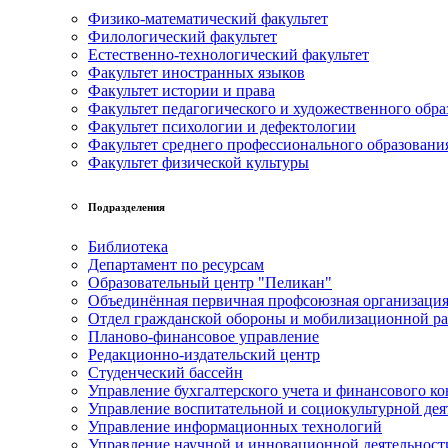
Физико-математический факультет
Филологический факультет
Естественно-технологический факультет
Факультет иностранных языков
Факультет истории и права
Факультет педагогического и художественного обра
Факультет психологии и дефектологии
Факультет среднего профессионального образовани
Факультет физической культуры
Подразделения
Библиотека
Департамент по ресурсам
Образовательный центр "Пеликан"
Объединённая первичная профсоюзная организац
Отдел гражданской обороны и мобилизационной р
Планово-финансовое управление
Редакционно-издательский центр
Студенческий бассейн
Управление бухгалтерского учета и финансового ко
Управление воспитательной и социокультурной дея
Управление информационных технологий
Управление научной и инновационной деятельност