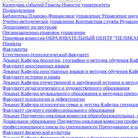
Календарь событий
Гранты
Новости университета
Подразделения
Библиотека
Планово-Финансовое управление
Управление нау
Учебно-методическое управление
Контрактная служба
Редакци
Департамент по ресурсам
Организационно-правовое управление
Приемная комиссия
ОБРАЗОВАТЕЛЬНЫЙ ЦЕНТР "ПЕЛИКА
Проекты
Факультеты
Естественно-технологический факультет
Деканат
Кафедра биологии, географии и методик обучения
Каф
Факультет иностранных языков
Деканат
Кафедра иностранных языков и методик обучения
Каф
Факультет истории и права
Деканат
Кафедра отечественной и зарубежной истории и мето
Факультет педагогического и художественного образования
Деканат
Кафедра музыкального образования и методики преп
Факультет психологии и дефектологии
Деканат
Кафедра психологии семьи и детства
Кафедра специал
Факультет среднего профессионального образования
Деканат
Предметно-цикловая комиссия общеобразовательных,
Дошкольное образование
Предметно-цикловая комиссия профе
профессионального цикла по специальности Преподавание в н
Факультет физической культуры
Деканат
Кафедра физической культуры и безопасности жизнед