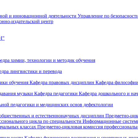
чной и инновационной деятельности
Управление по безопасност
онно-издательский центр
Н"
едра химии, технологии и методик обучения
едра лингвистики и перевода
дики обучения
Кафедра правовых дисциплин
Кафедра философи
одавания музыки
Кафедра педагогики
Кафедра дошкольного и на
ьной педагогики и медицинских основ дефектологии
 общественных и естественнонаучных дисциплин
Предметно-цик
ссионального цикла по специальности Информационные систе
ачальных классах
Предметно-цикловая комиссия профессиональн
еятельности
Кафедра физического воспитания и спортивных дис