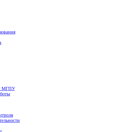
зования
я
ия МГПУ
аботы
нтроля
тельности
и