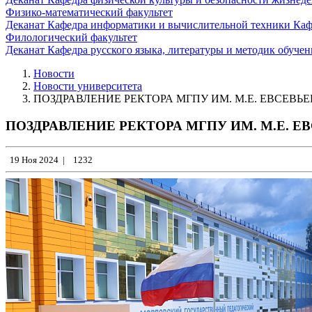
Физико-математический факультет
Деканат
Кафедра информатики и вычислительной техники
Каф
Филологический факультет
Деканат
Кафедра русского языка, литературы и методик обуче
Новости
Новости университета
ПОЗДРАВЛЕНИЕ РЕКТОРА МГПУ ИМ. М.Е. ЕВСЕ
ПОЗДРАВЛЕНИЕ РЕКТОРА МГПУ ИМ. М.Е.
19 Ноя 2024
|
1232