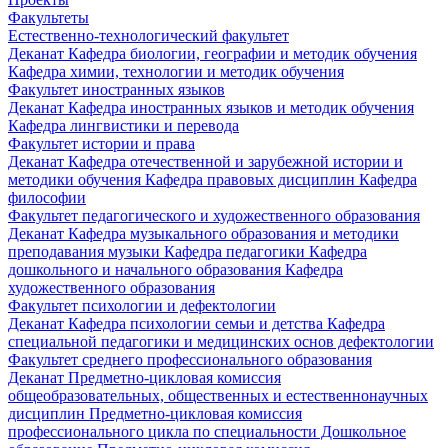
Факультеты
Естественно-технологический факультет
Деканат
Кафедра биологии, географии и методик обучения
Кафедра химии, технологии и методик обучения
Факультет иностранных языков
Деканат
Кафедра иностранных языков и методик обучения
Кафедра лингвистики и перевода
Факультет истории и права
Деканат
Кафедра отечественной и зарубежной истории и
методики обучения
Кафедра правовых дисциплин
Кафедра
философии
Факультет педагогического и художественного образования
Деканат
Кафедра музыкального образования и методики
преподавания музыки
Кафедра педагогики
Кафедра
дошкольного и начального образования
Кафедра
художественного образования
Факультет психологии и дефектологии
Деканат
Кафедра психологии семьи и детства
Кафедра
специальной педагогики и медицинских основ дефектологии
Факультет среднего профессионального образования
Деканат
Предметно-цикловая комиссия
общеобразовательных, общественных и естественнонаучных
дисциплин
Предметно-цикловая комиссия
профессионального цикла по специальности Дошкольное