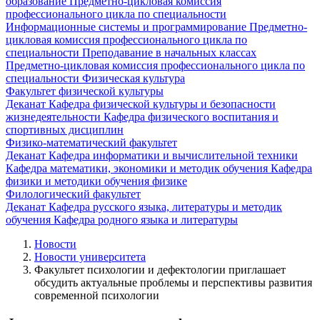
образование
Предметно-цикловая комиссия
профессионального цикла по специальности
Информационные системы и программирование
Предметно-
цикловая комиссия профессионального цикла по
специальности Преподавание в начальных классах
Предметно-цикловая комиссия профессионального цикла по
специальности Физическая культура
Факультет физической культуры
Деканат
Кафедра физической культуры и безопасности
жизнедеятельности
Кафедра физического воспитания и
спортивных дисциплин
Физико-математический факультет
Деканат
Кафедра информатики и вычислительной техники
Кафедра математики, экономики и методик обучения
Кафедра
физики и методики обучения физике
Филологический факультет
Деканат
Кафедра русского языка, литературы и методик
обучения
Кафедра родного языка и литературы
Новости
Новости университета
Факультет психологии и дефектологии приглашает
обсудить актуальные проблемы и перспективы развития
современной психологии