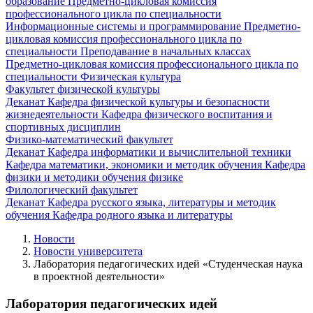
образование
Предметно-цикловая комиссия
профессионального цикла по специальности
Информационные системы и программирование
Предметно-
цикловая комиссия профессионального цикла по
специальности Преподавание в начальных классах
Предметно-цикловая комиссия профессионального цикла по
специальности Физическая культура
Факультет физической культуры
Деканат
Кафедра физической культуры и безопасности
жизнедеятельности
Кафедра физического воспитания и
спортивных дисциплин
Физико-математический факультет
Деканат
Кафедра информатики и вычислительной техники
Кафедра математики, экономики и методик обучения
Кафедра
физики и методики обучения физике
Филологический факультет
Деканат
Кафедра русского языка, литературы и методик
обучения
Кафедра родного языка и литературы
Новости
Новости университета
Лаборатория педагогических идей «Студенческая наука
в проектной деятельности»
Лаборатория педагогических идей