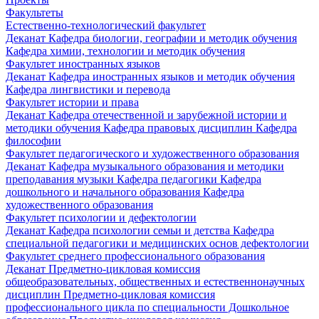
Факультеты
Естественно-технологический факультет
Деканат
Кафедра биологии, географии и методик обучения
Кафедра химии, технологии и методик обучения
Факультет иностранных языков
Деканат
Кафедра иностранных языков и методик обучения
Кафедра лингвистики и перевода
Факультет истории и права
Деканат
Кафедра отечественной и зарубежной истории и
методики обучения
Кафедра правовых дисциплин
Кафедра
философии
Факультет педагогического и художественного образования
Деканат
Кафедра музыкального образования и методики
преподавания музыки
Кафедра педагогики
Кафедра
дошкольного и начального образования
Кафедра
художественного образования
Факультет психологии и дефектологии
Деканат
Кафедра психологии семьи и детства
Кафедра
специальной педагогики и медицинских основ дефектологии
Факультет среднего профессионального образования
Деканат
Предметно-цикловая комиссия
общеобразовательных, общественных и естественнонаучных
дисциплин
Предметно-цикловая комиссия
профессионального цикла по специальности Дошкольное