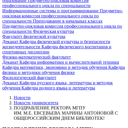
образование
Предметно-цикловая комиссия
профессионального цикла по специальности
Информационные системы и программирование
Предметно-
цикловая комиссия профессионального цикла по
специальности Преподавание в начальных классах
Предметно-цикловая комиссия профессионального цикла по
специальности Физическая культура
Факультет физической культуры
Деканат
Кафедра физической культуры и безопасности
жизнедеятельности
Кафедра физического воспитания и
спортивных дисциплин
Физико-математический факультет
Деканат
Кафедра информатики и вычислительной техники
Кафедра математики, экономики и методик обучения
Кафедра
физики и методики обучения физике
Филологический факультет
Деканат
Кафедра русского языка, литературы и методик
обучения
Кафедра родного языка и литературы
Новости
Новости университета
ПОЗДРАВЛЕНИЕ РЕКТОРА МГПУ
ИМ. М.Е. ЕВСЕВЬЕВА МАРИНЫ АНТОНОВОЙ С
ОБЩЕРОССИЙСКИМ ДНЕМ БИБЛИОТЕК!