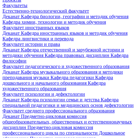
Факультеты
Естественно-технологический факультет
Деканат
Кафедра биологии, географии и методик обучения
Кафедра химии, технологии и методик обучения
Факультет иностранных языков
Деканат
Кафедра иностранных языков и методик обучения
Кафедра лингвистики и перевода
Факультет истории и права
Деканат
Кафедра отечественной и зарубежной истории и
методики обучения
Кафедра правовых дисциплин
Кафедра
философии
Факультет педагогического и художественного образования
Деканат
Кафедра музыкального образования и методики
преподавания музыки
Кафедра педагогики
Кафедра
дошкольного и начального образования
Кафедра
художественного образования
Факультет психологии и дефектологии
Деканат
Кафедра психологии семьи и детства
Кафедра
специальной педагогики и медицинских основ дефектологии
Факультет среднего профессионального образования
Деканат
Предметно-цикловая комиссия
общеобразовательных, общественных и естественнонаучных
дисциплин
Предметно-цикловая комиссия
профессионального цикла по специальности Дошкольное