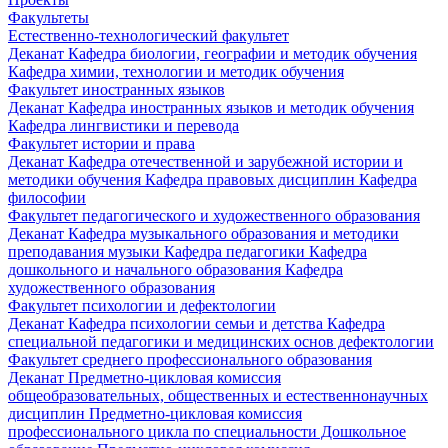
Факультеты
Естественно-технологический факультет
Деканат
Кафедра биологии, географии и методик обучения
Кафедра химии, технологии и методик обучения
Факультет иностранных языков
Деканат
Кафедра иностранных языков и методик обучения
Кафедра лингвистики и перевода
Факультет истории и права
Деканат
Кафедра отечественной и зарубежной истории и
методики обучения
Кафедра правовых дисциплин
Кафедра
философии
Факультет педагогического и художественного образования
Деканат
Кафедра музыкального образования и методики
преподавания музыки
Кафедра педагогики
Кафедра
дошкольного и начального образования
Кафедра
художественного образования
Факультет психологии и дефектологии
Деканат
Кафедра психологии семьи и детства
Кафедра
специальной педагогики и медицинских основ дефектологии
Факультет среднего профессионального образования
Деканат
Предметно-цикловая комиссия
общеобразовательных, общественных и естественнонаучных
дисциплин
Предметно-цикловая комиссия
профессионального цикла по специальности Дошкольное