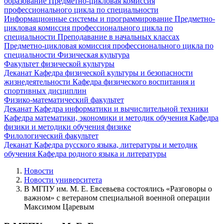
образование
Предметно-цикловая комиссия
профессионального цикла по специальности
Информационные системы и программирование
Предметно-
цикловая комиссия профессионального цикла по
специальности Преподавание в начальных классах
Предметно-цикловая комиссия профессионального цикла по
специальности Физическая культура
Факультет физической культуры
Деканат
Кафедра физической культуры и безопасности
жизнедеятельности
Кафедра физического воспитания и
спортивных дисциплин
Физико-математический факультет
Деканат
Кафедра информатики и вычислительной техники
Кафедра математики, экономики и методик обучения
Кафедра
физики и методики обучения физике
Филологический факультет
Деканат
Кафедра русского языка, литературы и методик
обучения
Кафедра родного языка и литературы
Новости
Новости университета
В МГПУ им. М. Е. Евсевьева состоялись «Разговоры о
важном» с ветераном специальной военной операции
Максимом Царевым