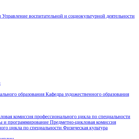
и
Управление воспитательной и социокультурной деятельности
и
чального образования
Кафедра художественного образования
ловая комиссия профессионального цикла по специальности
мы и программирование
Предметно-цикловая комиссия
ого цикла по специальности Физическая культура
циплин