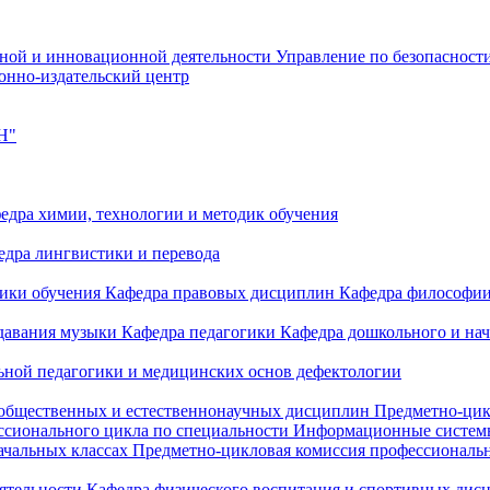
чной и инновационной деятельности
Управление по безопасност
онно-издательский центр
Н"
едра химии, технологии и методик обучения
едра лингвистики и перевода
дики обучения
Кафедра правовых дисциплин
Кафедра философи
одавания музыки
Кафедра педагогики
Кафедра дошкольного и на
ьной педагогики и медицинских основ дефектологии
 общественных и естественнонаучных дисциплин
Предметно-цик
ссионального цикла по специальности Информационные систе
ачальных классах
Предметно-цикловая комиссия профессиональн
еятельности
Кафедра физического воспитания и спортивных дис