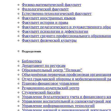
Физико-математический факультет
Филологический факультет
Естественно-технологический факультет
Факультет иностранных языков
Факультет истории и права
Факультет педагогического и художественного обра
Факультет психологии и дефектологии
Факультет среднего профессионального образовани
Факультет физической культуры
Подразделения
Библиотека
Департамент по ресурсам
Образовательный центр "Пеликан"
Объединённая первичная профсоюзная организац
Отдел гражданской обороны и мобилизационной р
Планово-финансовое управление
Редакционно-издательский центр
Студенческий бассейн
Управление бухгалтерского учета и финансового ко
Управление воспитательной и социокультурной дея
Управление информационных технологий
Управление научной и инновационной деятельност