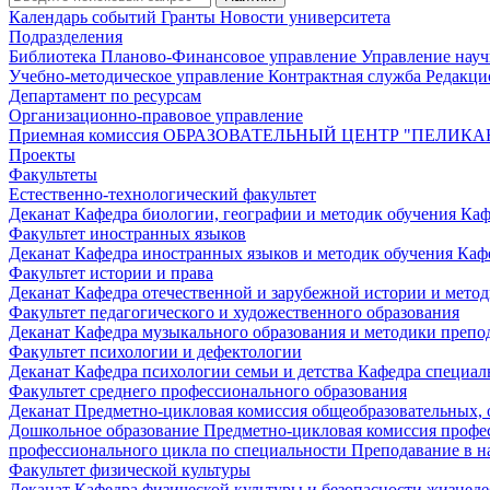
Календарь событий
Гранты
Новости университета
Подразделения
Библиотека
Планово-Финансовое управление
Управление нау
Учебно-методическое управление
Контрактная служба
Редакци
Департамент по ресурсам
Организационно-правовое управление
Приемная комиссия
ОБРАЗОВАТЕЛЬНЫЙ ЦЕНТР "ПЕЛИКА
Проекты
Факультеты
Естественно-технологический факультет
Деканат
Кафедра биологии, географии и методик обучения
Каф
Факультет иностранных языков
Деканат
Кафедра иностранных языков и методик обучения
Каф
Факультет истории и права
Деканат
Кафедра отечественной и зарубежной истории и мето
Факультет педагогического и художественного образования
Деканат
Кафедра музыкального образования и методики преп
Факультет психологии и дефектологии
Деканат
Кафедра психологии семьи и детства
Кафедра специал
Факультет среднего профессионального образования
Деканат
Предметно-цикловая комиссия общеобразовательных,
Дошкольное образование
Предметно-цикловая комиссия профе
профессионального цикла по специальности Преподавание в н
Факультет физической культуры
Деканат
Кафедра физической культуры и безопасности жизнед