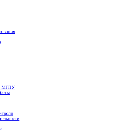
зования
я
ия МГПУ
аботы
нтроля
тельности
и