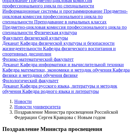
образование
Предметно-цикловая комиссия
профессионального цикла по специальности
Информационные системы и программирование
Предметно-
цикловая комиссия профессионального цикла по
специальности Преподавание в начальных классах
Предметно-цикловая комиссия профессионального цикла по
специальности Физическая культура
Факультет физической культуры
Деканат
Кафедра физической культуры и безопасности
жизнедеятельности
Кафедра физического воспитания и
спортивных дисциплин
Физико-математический факультет
Деканат
Кафедра информатики и вычислительной техники
Кафедра математики, экономики и методик обучения
Кафедра
физики и методики обучения физике
Филологический факультет
Деканат
Кафедра русского языка, литературы и методик
обучения
Кафедра родного языка и литературы
Новости
Новости университета
Поздравление Министра просвещения Российской
Федерации Сергея Кравцова с Новым годом
Поздравление Министра просвещения