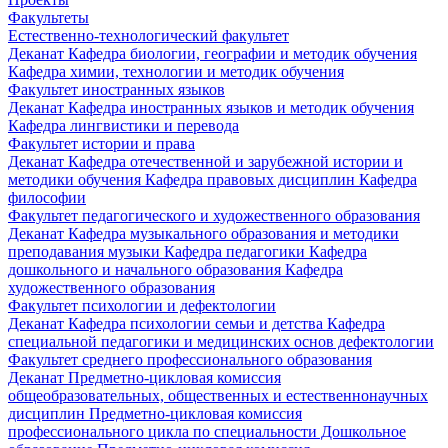
Факультеты
Естественно-технологический факультет
Деканат
Кафедра биологии, географии и методик обучения
Кафедра химии, технологии и методик обучения
Факультет иностранных языков
Деканат
Кафедра иностранных языков и методик обучения
Кафедра лингвистики и перевода
Факультет истории и права
Деканат
Кафедра отечественной и зарубежной истории и
методики обучения
Кафедра правовых дисциплин
Кафедра
философии
Факультет педагогического и художественного образования
Деканат
Кафедра музыкального образования и методики
преподавания музыки
Кафедра педагогики
Кафедра
дошкольного и начального образования
Кафедра
художественного образования
Факультет психологии и дефектологии
Деканат
Кафедра психологии семьи и детства
Кафедра
специальной педагогики и медицинских основ дефектологии
Факультет среднего профессионального образования
Деканат
Предметно-цикловая комиссия
общеобразовательных, общественных и естественнонаучных
дисциплин
Предметно-цикловая комиссия
профессионального цикла по специальности Дошкольное