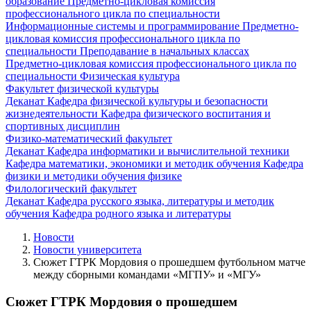
образование
Предметно-цикловая комиссия
профессионального цикла по специальности
Информационные системы и программирование
Предметно-
цикловая комиссия профессионального цикла по
специальности Преподавание в начальных классах
Предметно-цикловая комиссия профессионального цикла по
специальности Физическая культура
Факультет физической культуры
Деканат
Кафедра физической культуры и безопасности
жизнедеятельности
Кафедра физического воспитания и
спортивных дисциплин
Физико-математический факультет
Деканат
Кафедра информатики и вычислительной техники
Кафедра математики, экономики и методик обучения
Кафедра
физики и методики обучения физике
Филологический факультет
Деканат
Кафедра русского языка, литературы и методик
обучения
Кафедра родного языка и литературы
Новости
Новости университета
Сюжет ГТРК Мордовия о прошедшем футбольном матче
между сборными командами «МГПУ» и «МГУ»
Сюжет ГТРК Мордовия о прошедшем