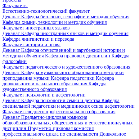
Факультеты
Естественно-технологический факультет
Деканат
Кафедра биологии, географии и методик обучения
Кафедра химии, технологии и методик обучения
Факультет иностранных языков
Деканат
Кафедра иностранных языков и методик обучения
Кафедра лингвистики и перевода
Факультет истории и права
Деканат
Кафедра отечественной и зарубежной истории и
методики обучения
Кафедра правовых дисциплин
Кафедра
философии
Факультет педагогического и художественного образования
Деканат
Кафедра музыкального образования и методики
преподавания музыки
Кафедра педагогики
Кафедра
дошкольного и начального образования
Кафедра
художественного образования
Факультет психологии и дефектологии
Деканат
Кафедра психологии семьи и детства
Кафедра
специальной педагогики и медицинских основ дефектологии
Факультет среднего профессионального образования
Деканат
Предметно-цикловая комиссия
общеобразовательных, общественных и естественнонаучных
дисциплин
Предметно-цикловая комиссия
профессионального цикла по специальности Дошкольное