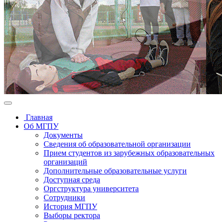
Главная
Об МГПУ
Документы
Сведения об образовательной организации
Прием студентов из зарубежных образовательных
организаций
Дополнительные образовательные услуги
Доступная среда
Оргструктура университета
Сотрудники
История МГПУ
Выборы ректора