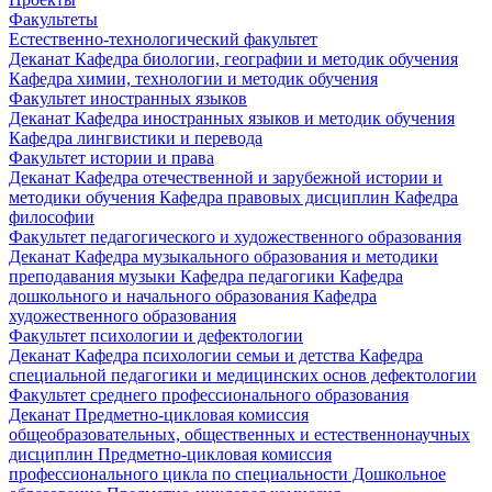
Факультеты
Естественно-технологический факультет
Деканат
Кафедра биологии, географии и методик обучения
Кафедра химии, технологии и методик обучения
Факультет иностранных языков
Деканат
Кафедра иностранных языков и методик обучения
Кафедра лингвистики и перевода
Факультет истории и права
Деканат
Кафедра отечественной и зарубежной истории и
методики обучения
Кафедра правовых дисциплин
Кафедра
философии
Факультет педагогического и художественного образования
Деканат
Кафедра музыкального образования и методики
преподавания музыки
Кафедра педагогики
Кафедра
дошкольного и начального образования
Кафедра
художественного образования
Факультет психологии и дефектологии
Деканат
Кафедра психологии семьи и детства
Кафедра
специальной педагогики и медицинских основ дефектологии
Факультет среднего профессионального образования
Деканат
Предметно-цикловая комиссия
общеобразовательных, общественных и естественнонаучных
дисциплин
Предметно-цикловая комиссия
профессионального цикла по специальности Дошкольное