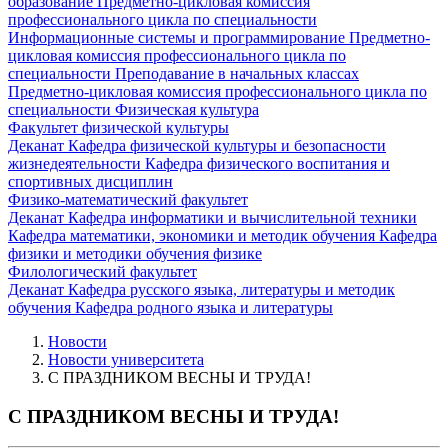
образование
Предметно-цикловая комиссия
профессионального цикла по специальности
Информационные системы и программирование
Предметно-
цикловая комиссия профессионального цикла по
специальности Преподавание в начальных классах
Предметно-цикловая комиссия профессионального цикла по
специальности Физическая культура
Факультет физической культуры
Деканат
Кафедра физической культуры и безопасности
жизнедеятельности
Кафедра физического воспитания и
спортивных дисциплин
Физико-математический факультет
Деканат
Кафедра информатики и вычислительной техники
Кафедра математики, экономики и методик обучения
Кафедра
физики и методики обучения физике
Филологический факультет
Деканат
Кафедра русского языка, литературы и методик
обучения
Кафедра родного языка и литературы
Новости
Новости университета
С ПРАЗДНИКОМ ВЕСНЫ И ТРУДА!
С ПРАЗДНИКОМ ВЕСНЫ И ТРУДА!