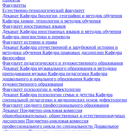
Факультеты
Естественно-технологический факультет
Деканат
Кафедра биологии, географии и методик обучения
Кафедра химии, технологии и методик обучения
Факультет иностранных языков
Деканат
Кафедра иностранных языков и методик обучения
Кафедра лингвистики и перевода
Факультет истории и права
Деканат
Кафедра отечественной и зарубежной истории и
методики обучения
Кафедра правовых дисциплин
Кафедра
философии
Факультет педагогического и художественного образования
Деканат
Кафедра музыкального образования и методики
преподавания музыки
Кафедра педагогики
Кафедра
дошкольного и начального образования
Кафедра
художественного образования
Факультет психологии и дефектологии
Деканат
Кафедра психологии семьи и детства
Кафедра
специальной педагогики и медицинских основ дефектологии
Факультет среднего профессионального образования
Деканат
Предметно-цикловая комиссия
общеобразовательных, общественных и естественнонаучных
дисциплин
Предметно-цикловая комиссия
профессионального цикла по специальности Дошкольное