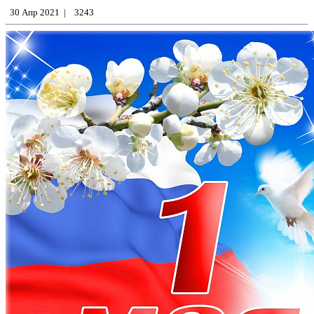
30 Апр 2021
|
3243