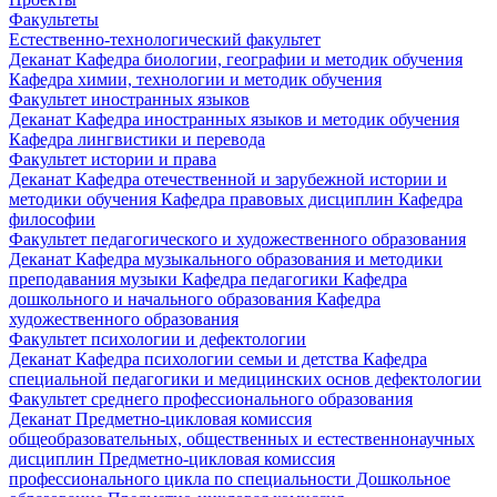
Факультеты
Естественно-технологический факультет
Деканат
Кафедра биологии, географии и методик обучения
Кафедра химии, технологии и методик обучения
Факультет иностранных языков
Деканат
Кафедра иностранных языков и методик обучения
Кафедра лингвистики и перевода
Факультет истории и права
Деканат
Кафедра отечественной и зарубежной истории и
методики обучения
Кафедра правовых дисциплин
Кафедра
философии
Факультет педагогического и художественного образования
Деканат
Кафедра музыкального образования и методики
преподавания музыки
Кафедра педагогики
Кафедра
дошкольного и начального образования
Кафедра
художественного образования
Факультет психологии и дефектологии
Деканат
Кафедра психологии семьи и детства
Кафедра
специальной педагогики и медицинских основ дефектологии
Факультет среднего профессионального образования
Деканат
Предметно-цикловая комиссия
общеобразовательных, общественных и естественнонаучных
дисциплин
Предметно-цикловая комиссия
профессионального цикла по специальности Дошкольное