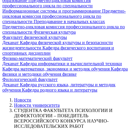
образование
Предметно-цикловая комиссия
профессионального цикла по специальности
Информационные системы и программирование
Предметно-
цикловая комиссия профессионального цикла по
специальности Преподавание в начальных классах
Предметно-цикловая комиссия профессионального цикла по
специальности Физическая культура
Факультет физической культуры
Деканат
Кафедра физической культуры и безопасности
жизнедеятельности
Кафедра физического воспитания и
спортивных дисциплин
Физико-математический факультет
Деканат
Кафедра информатики и вычислительной техники
Кафедра математики, экономики и методик обучения
Кафедра
физики и методики обучения физике
Филологический факультет
Деканат
Кафедра русского языка, литературы и методик
обучения
Кафедра родного языка и литературы
Новости
Новости университета
СТУДЕНТКА ФАКУЛЬТЕТА ПСИХОЛОГИИ И
ДЕФЕКТОЛОГИИ – ПОБЕДИТЕЛЬ
ВСЕРОССИЙСКОГО КОНКУРСА НАУЧНО-
ИССЛЕДОВАТЕЛЬСКИХ РАБОТ