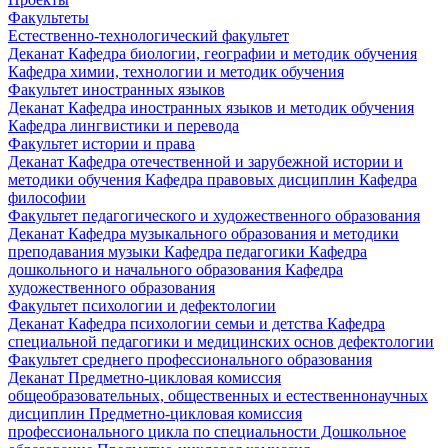
Факультеты
Естественно-технологический факультет
Деканат
Кафедра биологии, географии и методик обучения
Кафедра химии, технологии и методик обучения
Факультет иностранных языков
Деканат
Кафедра иностранных языков и методик обучения
Кафедра лингвистики и перевода
Факультет истории и права
Деканат
Кафедра отечественной и зарубежной истории и
методики обучения
Кафедра правовых дисциплин
Кафедра
философии
Факультет педагогического и художественного образования
Деканат
Кафедра музыкального образования и методики
преподавания музыки
Кафедра педагогики
Кафедра
дошкольного и начального образования
Кафедра
художественного образования
Факультет психологии и дефектологии
Деканат
Кафедра психологии семьи и детства
Кафедра
специальной педагогики и медицинских основ дефектологии
Факультет среднего профессионального образования
Деканат
Предметно-цикловая комиссия
общеобразовательных, общественных и естественнонаучных
дисциплин
Предметно-цикловая комиссия
профессионального цикла по специальности Дошкольное