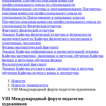
образование
Предметно-цикловая комиссия
профессионального цикла по специальности
Информационные системы и программирование
Предметно-
цикловая комиссия профессионального цикла по
специальности Преподавание в начальных классах
Предметно-цикловая комиссия профессионального цикла по
специальности Физическая культура
Факультет физической культуры
Деканат
Кафедра физической культуры и безопасности
жизнедеятельности
Кафедра физического воспитания и
спортивных дисциплин
Физико-математический факультет
Деканат
Кафедра информатики и вычислительной техники
Кафедра математики, экономики и методик обучения
Кафедра
физики и методики обучения физике
Филологический факультет
Деканат
Кафедра русского языка, литературы и методик
обучения
Кафедра родного языка и литературы
Новости
Новости университета
VIII Международный форум педагогов-художников
VIII Международный форум педагогов-
художников