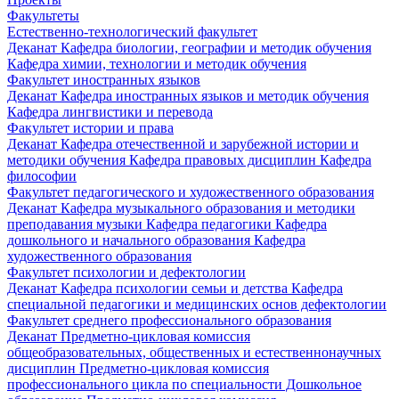
Факультеты
Естественно-технологический факультет
Деканат
Кафедра биологии, географии и методик обучения
Кафедра химии, технологии и методик обучения
Факультет иностранных языков
Деканат
Кафедра иностранных языков и методик обучения
Кафедра лингвистики и перевода
Факультет истории и права
Деканат
Кафедра отечественной и зарубежной истории и
методики обучения
Кафедра правовых дисциплин
Кафедра
философии
Факультет педагогического и художественного образования
Деканат
Кафедра музыкального образования и методики
преподавания музыки
Кафедра педагогики
Кафедра
дошкольного и начального образования
Кафедра
художественного образования
Факультет психологии и дефектологии
Деканат
Кафедра психологии семьи и детства
Кафедра
специальной педагогики и медицинских основ дефектологии
Факультет среднего профессионального образования
Деканат
Предметно-цикловая комиссия
общеобразовательных, общественных и естественнонаучных
дисциплин
Предметно-цикловая комиссия
профессионального цикла по специальности Дошкольное