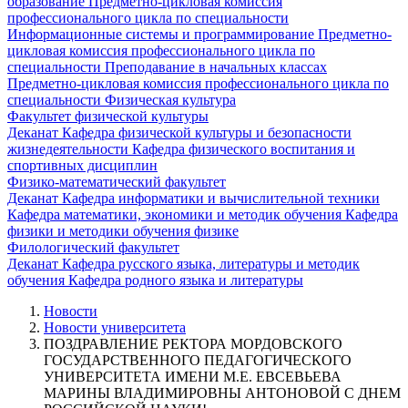
образование
Предметно-цикловая комиссия
профессионального цикла по специальности
Информационные системы и программирование
Предметно-
цикловая комиссия профессионального цикла по
специальности Преподавание в начальных классах
Предметно-цикловая комиссия профессионального цикла по
специальности Физическая культура
Факультет физической культуры
Деканат
Кафедра физической культуры и безопасности
жизнедеятельности
Кафедра физического воспитания и
спортивных дисциплин
Физико-математический факультет
Деканат
Кафедра информатики и вычислительной техники
Кафедра математики, экономики и методик обучения
Кафедра
физики и методики обучения физике
Филологический факультет
Деканат
Кафедра русского языка, литературы и методик
обучения
Кафедра родного языка и литературы
Новости
Новости университета
ПОЗДРАВЛЕНИЕ РЕКТОРА МОРДОВСКОГО
ГОСУДАРСТВЕННОГО ПЕДАГОГИЧЕСКОГО
УНИВЕРСИТЕТА ИМЕНИ М.Е. ЕВСЕВЬЕВА
МАРИНЫ ВЛАДИМИРОВНЫ АНТОНОВОЙ С ДНЕМ