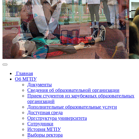
Главная
Об МГПУ
Документы
Сведения об образовательной организации
Прием студентов из зарубежных образовательных
организаций
Дополнительные образовательные услуги
Доступная среда
Оргструктура университета
Сотрудники
История МГПУ
Выборы ректора