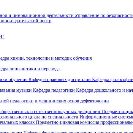
чной и инновационной деятельности
Управление по безопасност
онно-издательский центр
Н"
едра химии, технологии и методик обучения
едра лингвистики и перевода
дики обучения
Кафедра правовых дисциплин
Кафедра философи
одавания музыки
Кафедра педагогики
Кафедра дошкольного и на
ьной педагогики и медицинских основ дефектологии
 общественных и естественнонаучных дисциплин
Предметно-цик
ссионального цикла по специальности Информационные систе
ачальных классах
Предметно-цикловая комиссия профессиональн
еятельности
Кафедра физического воспитания и спортивных дис