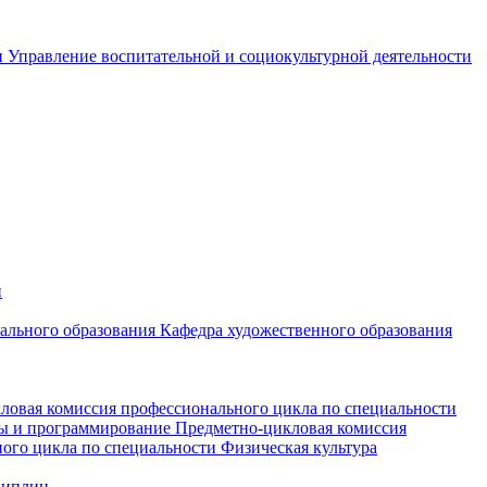
и
Управление воспитательной и социокультурной деятельности
и
чального образования
Кафедра художественного образования
ловая комиссия профессионального цикла по специальности
мы и программирование
Предметно-цикловая комиссия
ого цикла по специальности Физическая культура
циплин