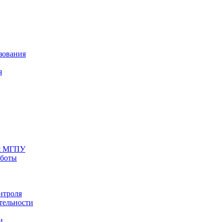
зования
я
ия МГПУ
аботы
нтроля
тельности
и