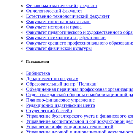
Физико-математический факультет
Филологический факультет
Естественно-технологический факультет
Факультет иностранных языков
Факультет истории и права
Факультет педагогического и художественного обра
Факультет психологии и дефектологии
Факультет среднего профессионального образовани
Факультет физической культуры
Подразделения
Библиотека
Департамент по ресурсам
Образовательный центр "Пеликан"
Объединённая первичная профсоюзная организац
Отдел гражданской обороны и мобилизационной р
Планово-финансовое управление
Редакционно-издательский центр
Студенческий бассейн
Управление бухгалтерского учета и финансового ко
Управление воспитательной и социокультурной дея
Управление информационных технологий
Управление научной и инновационной деятельност