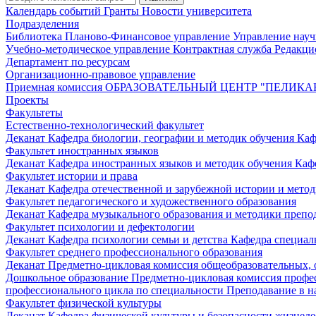
Календарь событий
Гранты
Новости университета
Подразделения
Библиотека
Планово-Финансовое управление
Управление нау
Учебно-методическое управление
Контрактная служба
Редакци
Департамент по ресурсам
Организационно-правовое управление
Приемная комиссия
ОБРАЗОВАТЕЛЬНЫЙ ЦЕНТР "ПЕЛИКА
Проекты
Факультеты
Естественно-технологический факультет
Деканат
Кафедра биологии, географии и методик обучения
Каф
Факультет иностранных языков
Деканат
Кафедра иностранных языков и методик обучения
Каф
Факультет истории и права
Деканат
Кафедра отечественной и зарубежной истории и мето
Факультет педагогического и художественного образования
Деканат
Кафедра музыкального образования и методики преп
Факультет психологии и дефектологии
Деканат
Кафедра психологии семьи и детства
Кафедра специал
Факультет среднего профессионального образования
Деканат
Предметно-цикловая комиссия общеобразовательных,
Дошкольное образование
Предметно-цикловая комиссия профе
профессионального цикла по специальности Преподавание в н
Факультет физической культуры
Деканат
Кафедра физической культуры и безопасности жизнед