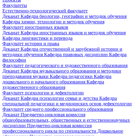
Факультеты
Естественно-технологический факультет
Деканат
Кафедра биологии, географии и методик обучения
Кафедра химии, технологии и методик обучения
Факультет иностранных языков
Деканат
Кафедра иностранных языков и методик обучения
Кафедра лингвистики и перевода
Факультет истории и права
Деканат
Кафедра отечественной и зарубежной истории и
методики обучения
Кафедра правовых дисциплин
Кафедра
философии
Факультет педагогического и художественного образования
Деканат
Кафедра музыкального образования и методики
преподавания музыки
Кафедра педагогики
Кафедра
дошкольного и начального образования
Кафедра
художественного образования
Факультет психологии и дефектологии
Деканат
Кафедра психологии семьи и детства
Кафедра
специальной педагогики и медицинских основ дефектологии
Факультет среднего профессионального образования
Деканат
Предметно-цикловая комиссия
общеобразовательных, общественных и естественнонаучных
дисциплин
Предметно-цикловая комиссия
профессионального цикла по специальности Дошкольное