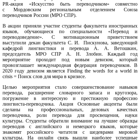
PR-акция «Искусство быть переводчиком» совместно
с Мордовским региональным отделением Союза
переводчиков России (МРО СПР).
В акции приняли участие студенты факультета иностранных
языков, обучающиеся по специальности «Перевод и
переводоведение». С мотивационным приветствием
выступили декан факультета С. И. Пискунова, заведующий
кафедрой лингвистики и перевода А. А. Ветошкин,
председатель МРО СПР А. Н. Злобин. Каждый год
мероприятие проходит под новым девизом, который
провозглашает международная федерация переводчиков. В
2020 году девизом является Finding the words for a world in
crisis = Поиск слов для мира в кризисе.
Целью мероприятия стало совершенствование навыков
перевода, расширение словарного запаса и кругозора,
погружение в интересную и престижную профессию
лингвиста-переводчика. Акция Основные акценты были
сделаны на профессиональных, деловых качествах
переводчика, роли перевода для просвещения, науки
культуры. Студенты обратили внимание на лучшие образцы
переводов с английского и немецкого языков, которые
знакомят российского читателя с шедеврами мировой
культуры. На онлайн связь вышли наиболее успешные