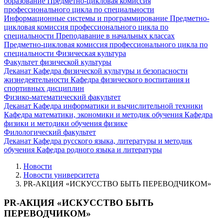
образование
Предметно-цикловая комиссия
профессионального цикла по специальности
Информационные системы и программирование
Предметно-
цикловая комиссия профессионального цикла по
специальности Преподавание в начальных классах
Предметно-цикловая комиссия профессионального цикла по
специальности Физическая культура
Факультет физической культуры
Деканат
Кафедра физической культуры и безопасности
жизнедеятельности
Кафедра физического воспитания и
спортивных дисциплин
Физико-математический факультет
Деканат
Кафедра информатики и вычислительной техники
Кафедра математики, экономики и методик обучения
Кафедра
физики и методики обучения физике
Филологический факультет
Деканат
Кафедра русского языка, литературы и методик
обучения
Кафедра родного языка и литературы
Новости
Новости университета
PR-АКЦИЯ «ИСКУССТВО БЫТЬ ПЕРЕВОДЧИКОМ»
PR-АКЦИЯ «ИСКУССТВО БЫТЬ
ПЕРЕВОДЧИКОМ»