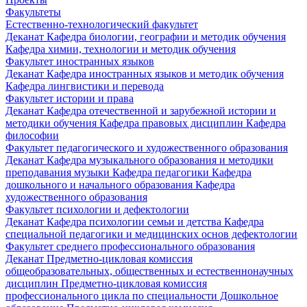
Факультеты
Естественно-технологический факультет
Деканат
Кафедра биологии, географии и методик обучения
Кафедра химии, технологии и методик обучения
Факультет иностранных языков
Деканат
Кафедра иностранных языков и методик обучения
Кафедра лингвистики и перевода
Факультет истории и права
Деканат
Кафедра отечественной и зарубежной истории и
методики обучения
Кафедра правовых дисциплин
Кафедра
философии
Факультет педагогического и художественного образования
Деканат
Кафедра музыкального образования и методики
преподавания музыки
Кафедра педагогики
Кафедра
дошкольного и начального образования
Кафедра
художественного образования
Факультет психологии и дефектологии
Деканат
Кафедра психологии семьи и детства
Кафедра
специальной педагогики и медицинских основ дефектологии
Факультет среднего профессионального образования
Деканат
Предметно-цикловая комиссия
общеобразовательных, общественных и естественнонаучных
дисциплин
Предметно-цикловая комиссия
профессионального цикла по специальности Дошкольное