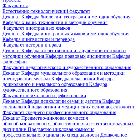
Факультеты
Естественно-технологический факультет
Деканат
Кафедра биологии, географии и методик обучения
Кафедра химии, технологии и методик обучения
Факультет иностранных языков
Деканат
Кафедра иностранных языков и методик обучения
Кафедра лингвистики и перевода
Факультет истории и права
Деканат
Кафедра отечественной и зарубежной истории и
методики обучения
Кафедра правовых дисциплин
Кафедра
философии
Факультет педагогического и художественного образования
Деканат
Кафедра музыкального образования и методики
преподавания музыки
Кафедра педагогики
Кафедра
дошкольного и начального образования
Кафедра
художественного образования
Факультет психологии и дефектологии
Деканат
Кафедра психологии семьи и детства
Кафедра
специальной педагогики и медицинских основ дефектологии
Факультет среднего профессионального образования
Деканат
Предметно-цикловая комиссия
общеобразовательных, общественных и естественнонаучных
дисциплин
Предметно-цикловая комиссия
профессионального цикла по специальности Дошкольное