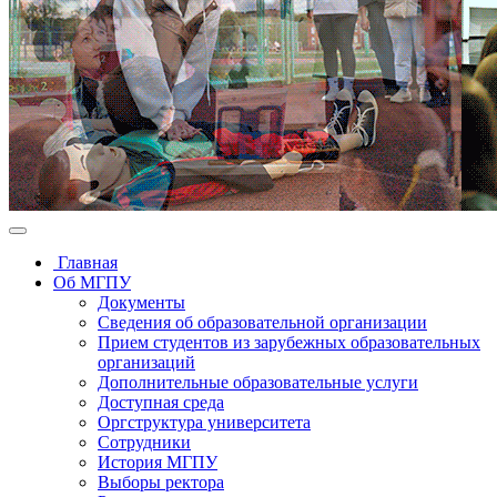
Главная
Об МГПУ
Документы
Сведения об образовательной организации
Прием студентов из зарубежных образовательных
организаций
Дополнительные образовательные услуги
Доступная среда
Оргструктура университета
Сотрудники
История МГПУ
Выборы ректора