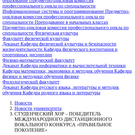
образование
Предметно-цикловая комиссия
профессионального цикла по специальности
Информационные системы и программирование
Предметно-
цикловая комиссия профессионального цикла по
специальности Преподавание в начальных классах
Предметно-цикловая комиссия профессионального цикла по
специальности Физическая культура
Факультет физической культуры
Деканат
Кафедра физической культуры и безопасности
жизнедеятельности
Кафедра физического воспитания и
спортивных дисциплин
Физико-математический факультет
Деканат
Кафедра информатики и вычислительной техники
Кафедра математики, экономики и методик обучения
Кафедра
физики и методики обучения физике
Филологический факультет
Деканат
Кафедра русского языка, литературы и методик
обучения
Кафедра родного языка и литературы
Новости
Новости университета
СТУДЕНЧЕСКИЙ ХОР – ПОБЕДИТЕЛЬ
МЕЖДУНАРОДНОГО ДИСТАНЦИОННОГО
ВОКАЛЬНОГО КОНКУРСА «ПРАВИЛЬНОЕ
ПОКОЛЕНИЕ»