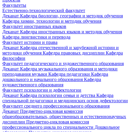
Факультеты
Естественно-технологический факультет
Деканат
Кафедра биологии, географии и методик обучения
Кафедра химии, технологии и методик обучения
Факультет иностранных языков
Деканат
Кафедра иностранных языков и методик обучения
Кафедра лингвистики и перевода
Факультет истории и права
Деканат
Кафедра отечественной и зарубежной истории и
методики обучения
Кафедра правовых дисциплин
Кафедра
философии
Факультет педагогического и художественного образования
Деканат
Кафедра музыкального образования и методики
преподавания музыки
Кафедра педагогики
Кафедра
дошкольного и начального образования
Кафедра
художественного образования
Факультет психологии и дефектологии
Деканат
Кафедра психологии семьи и детства
Кафедра
специальной педагогики и медицинских основ дефектологии
Факультет среднего профессионального образования
Деканат
Предметно-цикловая комиссия
общеобразовательных, общественных и естественнонаучных
дисциплин
Предметно-цикловая комиссия
профессионального цикла по специальности Дошкольное