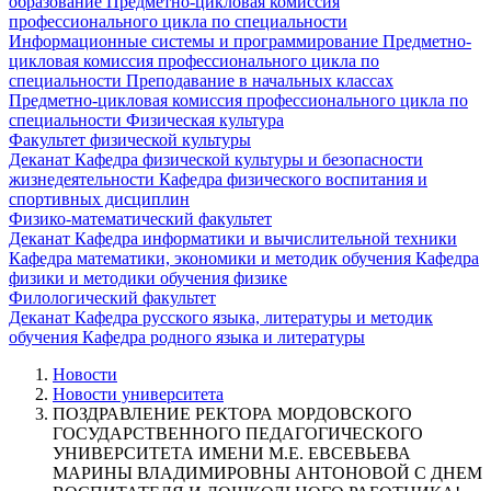
образование
Предметно-цикловая комиссия
профессионального цикла по специальности
Информационные системы и программирование
Предметно-
цикловая комиссия профессионального цикла по
специальности Преподавание в начальных классах
Предметно-цикловая комиссия профессионального цикла по
специальности Физическая культура
Факультет физической культуры
Деканат
Кафедра физической культуры и безопасности
жизнедеятельности
Кафедра физического воспитания и
спортивных дисциплин
Физико-математический факультет
Деканат
Кафедра информатики и вычислительной техники
Кафедра математики, экономики и методик обучения
Кафедра
физики и методики обучения физике
Филологический факультет
Деканат
Кафедра русского языка, литературы и методик
обучения
Кафедра родного языка и литературы
Новости
Новости университета
ПОЗДРАВЛЕНИЕ РЕКТОРА МОРДОВСКОГО
ГОСУДАРСТВЕННОГО ПЕДАГОГИЧЕСКОГО
УНИВЕРСИТЕТА ИМЕНИ М.Е. ЕВСЕВЬЕВА
МАРИНЫ ВЛАДИМИРОВНЫ АНТОНОВОЙ С ДНЕМ